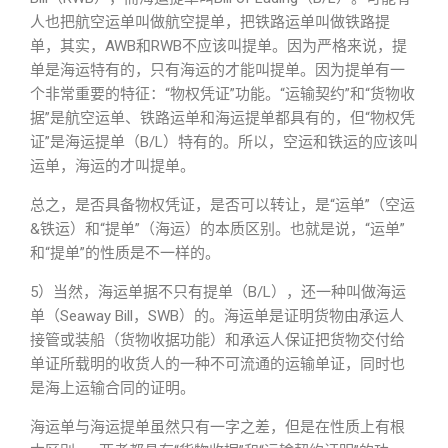
人也把航空运单叫做航空提单，把铁路运单叫做铁路提
单，其实，AWB和RWB不应该叫提单。因为严格来说，提
单是海运特有的，只有海运的才能叫提单。因为提单有一
个非常重要的特征：“物权凭证”功能。“运输契约”和“货物收
据”是航空运单、铁路运单和海运提单都具有的，但“物权凭
证”是海运提单（B/L）特有的。所以，空运和铁运的应该叫
运单，海运的才叫提单。
总之，是否具备物权凭证，是否可以转让，是“运单”（空运
&铁运）和“提单”（海运）的本质区别。也就是说，“运单”
和“提单”的性质是不一样的。
5）当然，海运单据不只有提单（B/L），还一种叫做海运
单（Seaway Bill，SWB）的。海运单是证明货物由承运人
接管或装船（货物收据功能）和承运人保证把货物交付给
单证所载明的收货人的一种不可流通的运输单证，同时也
是海上运输合同的证明。
海运单与海运提单虽然只有一字之差，但是在性质上有根