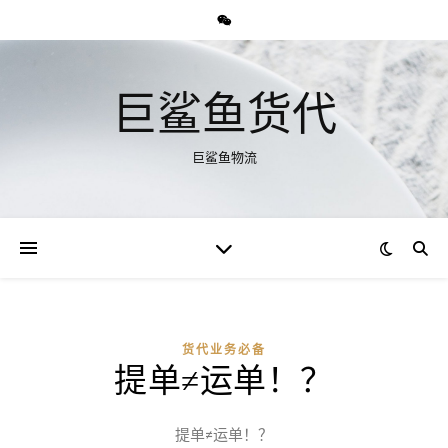
巨鲨鱼货代
巨鲨鱼物流
货代业务必备
提单≠运单！？
提单≠运单！？