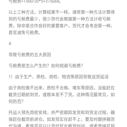
亏舱费=1500/20*5=375usd。
以上三种方法，计算结果不一样。通常第一种方法计算得
到的亏舱费最少，很少货代会根据第一种方法计收亏舱
费，除非是合作良好的重要客户，货代才会考虑第一种，
甚至减免亏舱费。
4
导致亏舱费的五大原因
亏舱费是怎么产生的？如何规避亏舱费？
1）由于生产、质检、商检、物流等原因导致送货延误
由于商检做不出来、质检不合格、堵车等原因，没能赶在
截货日期前到货，或根本发不了货。这种情况最常见，如
何防范？
托运人预先周密安排，并严密跟踪发货和到货全过程，确
保赶在截货前进仓。如发现实在赶不上，要及时跟拼箱货
代沟通，看是否可以让货代延长截货时间，或者直接延到