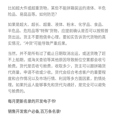
比如超大件或超重货物，某些不能拼箱装运的液体、半危
险品、易腐品等。如何防范？
如果是超大、超长、超重、液体、粉末、化学品、食品、
半危品、危险品等“特殊”货物，应提前确认是否可以按照普
货出运。货主不要抱侥幸心理，要如实告诉货代货物的真
实情况，“冲货”可能导致严重后果。
当然，并不是所有过了截止日期取消出运，或送货晚了赶
不上船期，或海关查验等其他原因导致舱位空置都会收亏
舱费。货代是否收亏舱费，收取多少，货主可以跟拼箱货
代商量，申请不收或少收。货代会综合考虑客户的重要程
度和合作情况以及市场行情、利润等多方面因素，酌情处
理。如果托运人能够事先和货代沟通好，是完全可以避免
亏舱费的。
每月更新名录的开发电子书!
销售开发客户必备,百万条名录!