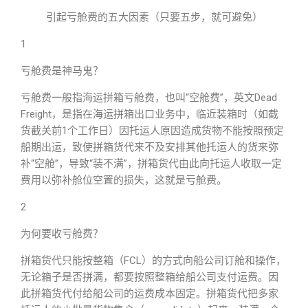
引起亏舱费的五大因素（只要五步，就可避免）
1
亏舱费是神马鬼？
亏舱费一般指海运拼箱亏舱费，也叫“空舱费”，英文Dead
Freight，是指在海运拼箱出口业务中，临近装箱时（如截
货截关前1个工作日）因托运人原因造成货物不能按照预定
船期出运，致使拼箱货代来不及安排其他托运人的货来弥
补“空舱”，导致“装不满”，拼箱货代由此向托运人收取一定
费用以弥补舱位空置的损失，这就是亏舱费。
2
为何要收亏舱费？
拼箱货代只能按整箱（FCL）的方式向船公司订舱和操作，
无论箱子是否拼满，都要按照整箱给船公司支付运费。因
此拼箱货代付给船公司的运费成本固定。拼箱货代把多家