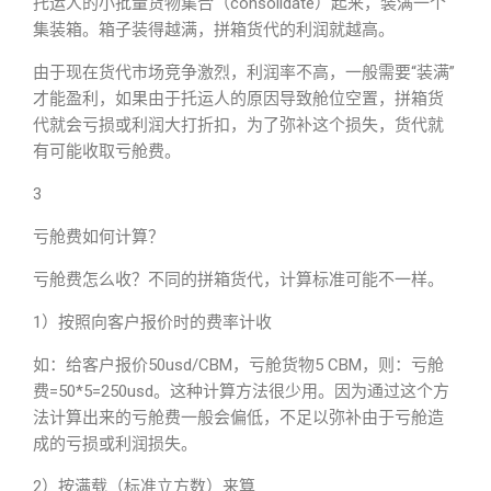
托运人的小批量货物集合（consolidate）起来，装满一个
集装箱。箱子装得越满，拼箱货代的利润就越高。
由于现在货代市场竞争激烈，利润率不高，一般需要“装满”
才能盈利，如果由于托运人的原因导致舱位空置，拼箱货
代就会亏损或利润大打折扣，为了弥补这个损失，货代就
有可能收取亏舱费。
3
亏舱费如何计算？
亏舱费怎么收？不同的拼箱货代，计算标准可能不一样。
1）按照向客户报价时的费率计收
如：给客户报价50usd/CBM，亏舱货物5 CBM，则：亏舱
费=50*5=250usd。这种计算方法很少用。因为通过这个方
法计算出来的亏舱费一般会偏低，不足以弥补由于亏舱造
成的亏损或利润损失。
2）按满载（标准立方数）来算