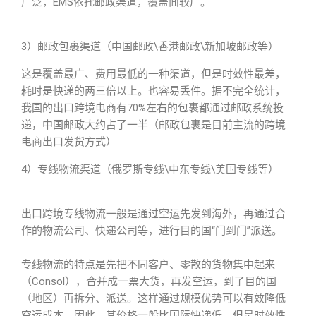
广泛，EMS依托邮政渠道，覆盖面较广。
3）邮政包裹渠道（中国邮政\香港邮政\新加坡邮政等）
这是覆盖最广、费用最低的一种渠道，但是时效性最差，
耗时是快递的两三倍以上。也容易丢件。据不完全统计，
我国的出口跨境电商有70%左右的包裹都通过邮政系统投
递，中国邮政大约占了一半（邮政包裹是目前主流的跨境
电商出口发货方式）
4）专线物流渠道（俄罗斯专线\中东专线\美国专线等）
出口跨境专线物流一般是通过空运先发到海外，再通过合
作的物流公司、快递公司等，进行目的国“门到门”派送。
专线物流的特点是先把不同客户、零散的货物集中起来
（Consol），合并成一票大货，再发空运，到了目的国
（地区）再拆分、派送。这样通过规模优势可以有效降低
空运成本。因此，其价格一般比国际快递低，但是时效性