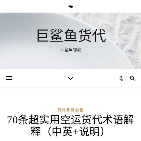
巨鲨鱼货代
巨鲨鱼物流
货代业务必备
70条超实用空运货代术语解
释（中英+说明）