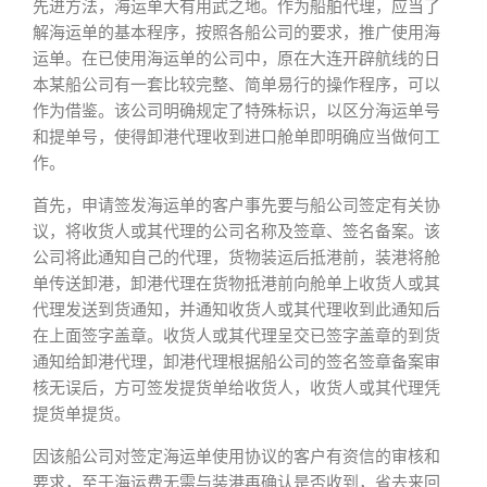
先进方法，海运单大有用武之地。作为船舶代理，应当了
解海运单的基本程序，按照各船公司的要求，推广使用海
运单。在已使用海运单的公司中，原在大连开辟航线的日
本某船公司有一套比较完整、简单易行的操作程序，可以
作为借鉴。该公司明确规定了特殊标识，以区分海运单号
和提单号，使得卸港代理收到进口舱单即明确应当做何工
作。
首先，申请签发海运单的客户事先要与船公司签定有关协
议，将收货人或其代理的公司名称及签章、签名备案。该
公司将此通知自己的代理，货物装运后抵港前，装港将舱
单传送卸港，卸港代理在货物抵港前向舱单上收货人或其
代理发送到货通知，并通知收货人或其代理收到此通知后
在上面签字盖章。收货人或其代理呈交已签字盖章的到货
通知给卸港代理，卸港代理根据船公司的签名签章备案审
核无误后，方可签发提货单给收货人，收货人或其代理凭
提货单提货。
因该船公司对签定海运单使用协议的客户有资信的审核和
要求，至于海运费无需与装港再确认是否收到，省去来回