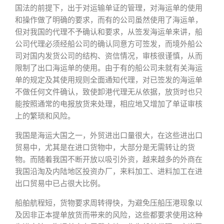
国法的前提下，出于对运输单证的管理，对海运单的使用
和操作做了明确的要求，而有的公司虽然使用了海运单，
但对我国的代理不予确认和要求，从签发海运单来讲，船
公司代理必须经船公司的确认同意方可签发，而境外船公
司对国内发货公司的结构、资信情况，审核很谨慎，从而
限制了出口海运单的使用。由于有的船公司未就有关海运
单的规定及其使用规则全面通知代理，对已签发的海运单
不做任何文件确认，致使卸港代理无从依据，放货时也只
能按照通常的电报放货来处理，相应地又增加了单证审核
上的繁琐和风险。
我国是海运大国之一，外贸进出口量很大，在这些进出口
贸易中，尤其是在进口货物中，大部分是无需转让的货
物。而随着我国不断开放以吸引外资，越来越多的外商在
我国沿淘及内陆地区投资办厂，来料加工、进料加工在进
出口贸易中已占很大比例。
船舶航程短，货物要求周转得快，为避免压船压港现象以
及因非正本提单放货而带来的风险，这些都要求使用这种