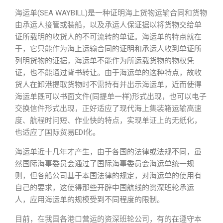
海运单(SEA WAYBILL)是一种证明海上货物运输合同和货物
由承运人接管或装船，以及承运人保证据以将货物交给单
证所载明的收货人的不可流转的单证。海运单的特点就在
于，它只能作为海上运输合同的证明和承运人收到单证所
列明货物的证据，海运单不能作为所运载货物的物权凭
证，也不能通过背书转让。由于海运单的这种特点，故收
货人在卸港提取货物时不需持有并出示海运单，近而使得
海运单既可以书面文件(同提单一样)形式出现，也可以电子
交换信件形式出现，正好适应了现代海上集装箱运输高速
度、航程时问短、作业快的特点，实现单证上的无纸化，
也适应了国际贸易EDI化。
海运单近十几年才产生，由于各国的法律或法规不同，虽
然国际海事委员会通过了国际海事委员会海运单统一规
则，但各船公司基于本国法律的规定，对海运单的使用有
自己的要求，这使得那些开辟中国航线的资深班轮承运
人，应用海运单的规模受到不同程度的限制。
目前，在我国各港口营运的资深班轮公司，有的在遵守本