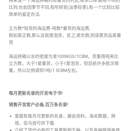
再来说一下海运拼箱的轻重货的判定,很多口岸,都有不同的
比列,也会因季节不同,有所转变(淡季旺季),有一个比较比较
简单的鉴定办法,
立方数*轻货的海运费-吨数*重货的海运费,
假如是正数,那么这就是泡货，反之,是负数,则该票货品是重
货.
海运拼箱以水的密度为准1000KGS/1CBM。货重用吨来比
立方数，大于1是重货，小于1是泡货，但目前许多航次限
重，所以比例调到1吨/1.5CBM左右。
每月更新名录的开发电子书!
销售开发客户必备,百万条名录!
里面有每月可更新的名录，展会资料，海关数据，跨
境，亚马逊可供下载
介绍了货代必备的工具更新超千种，以及各种跨境电商