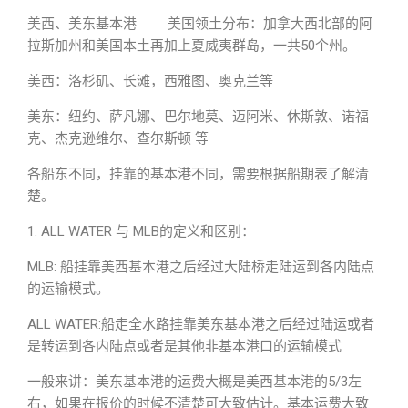
美西、美东基本港 美国领土分布：加拿大西北部的阿
拉斯加州和美国本土再加上夏威夷群岛，一共50个州。
美西：洛杉矶、长滩，西雅图、奥克兰等
美东：纽约、萨凡娜、巴尔地莫、迈阿米、休斯敦、诺福
克、杰克逊维尔、查尔斯顿 等
各船东不同，挂靠的基本港不同，需要根据船期表了解清
楚。
1. ALL WATER 与 MLB的定义和区别：
MLB: 船挂靠美西基本港之后经过大陆桥走陆运到各内陆点
的运输模式。
ALL WATER:船走全水路挂靠美东基本港之后经过陆运或者
是转运到各内陆点或者是其他非基本港口的运输模式
一般来讲：美东基本港的运费大概是美西基本港的5/3左
右，如果在报价的时候不清楚可大致估计。基本运费大致