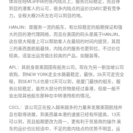
体现在经MLB中转的各内陆点上，服务比较稳定，而且得
到目的港客人的认可，很多内陆点的运价比MSC更有竞争
力，全程大概25天左右可以到目的地。
HANJIN：是服务一流的船东，有比较稳定的船期保证和强
大的目的港代理网络，而且在美国的码头是属于HANJIN，
这在很大程度上可以帮助客人在最短的时间内提货，其周
三的美西直航船最快，内陆点的服务也更到位，不过价位
较高，适宜出运货值比较高的产品，如服装等。
APL：其前身是美国国有船务公司，现在为另一新加坡公司
收购，到NEW YORK走全水路最稳定，最快，26天可走完全
程，到SEATTLE也是12天可以到，是厦门最快的船东，服
务比较稳定，虽然大部分的货物是经过香港，但是一般不
会出现其他船东那种在中转港甩柜的情况。
CSCL：该公司正在投入越来越多的力量来发展美国航线并
且也取得进展，到美西基本港的速度已经有所提高，13天
可以到，而且船期更改为周一，更有利于贸易商的操作.美
东的运价也比较适中，不足的是内陆点的优势不明显，运