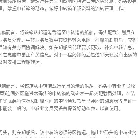
际航线船舶后，继续运往第三国或地区指运口岸的集装箱。码头设有
理，掌握中转箱的动态，做好中转箱单证资料的流转管理工作。
中转箱而言，将该箱从起运港载运至中转港的船舶。码头配载计划员在
业务员处理。中转业务员将中转资料输入电脑。在船舶卸船后，应将
通知有关方面协调解决。如在卸船后代理要求更改、补充中转信息，
时在电脑中更正有关信息。对于一程船卸船后超过14天还没有出运的
及时安排二程船转运。
中转箱而言，将该箱从中转港载运至目的港的船舶。码头中转业务员收
行章)连同外区拖进本码头的中转箱的动态表一起交配载员处理。在装
箱实际装箱情况和卸船时间的中转通知书与已装船的动态表等单证一
未能装上船的，中转业务员要妥善保管好动态表，以备使用。
码头，则在卸船后，该中转箱必须跨区拖运。拖出地码头的中转业务