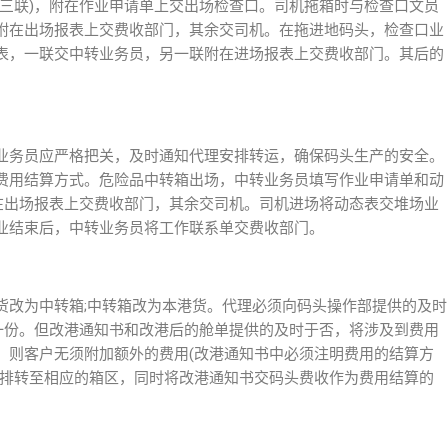
式三联)，附在作业申请单上交出场检查口。司机拖箱时与检查口文员
附在出场报表上交费收部门，其余交司机。在拖进地码头，检查口业
表，一联交中转业务员，另一联附在进场报表上交费收部门。其后的
业务员应严格把关，及时通知代理安排转运，确保码头生产的安全。
费用结算方式。危险品中转箱出场，中转业务员填写作业申请单和动
附在出场报表上交费收部门，其余交司机。司机进场将动态表交堆场业
业结束后，中转业务员将工作联系单交费收部门。
货改为中转箱;中转箱改为本港货。代理必须向码头操作部提供的及时
各一份。但改港通知书和改港后的舱单提供的及时于否，将涉及到费用
，则客户无须附加额外的费用(改港通知书中必须注明费用的结算方
安排转至相应的箱区，同时将改港通知书交码头费收作为费用结算的