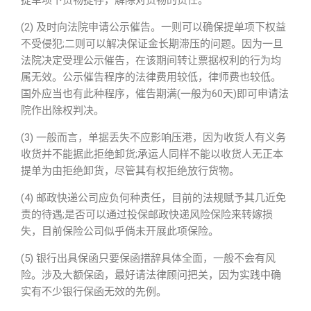
提单项下货物提存，解除对货物的责任。
(2) 及时向法院申请公示催告。一则可以确保提单项下权益
不受侵犯;二则可以解决保证金长期滞压的问题。因为一旦
法院决定受理公示催告，在该期间转让票据权利的行为均
属无效。公示催告程序的法律费用较低，律师费也较低。
国外应当也有此种程序，催告期满(一般为60天)即可申请法
院作出除权判决。
(3) 一般而言，单据丢失不应影响压港，因为收货人有义务
收货并不能据此拒绝卸货;承运人同样不能以收货人无正本
提单为由拒绝卸货，尽管其有权拒绝放行货物。
(4) 邮政快递公司应负何种责任，目前的法规赋予其几近免
责的待遇;是否可以通过投保邮政快递风险保险来转嫁损
失，目前保险公司似乎倘未开展此项保险。
(5) 银行出具保函只要保函措辞具体全面，一般不会有风
险。涉及大额保函，最好请法律顾问把关，因为实践中确
实有不少银行保函无效的先例。