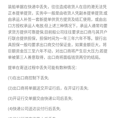
装船单据在快递中丢失，往往造成收货人在目的港无法凭
正本提单提货，实务中一般是由收货人凭副本提单提货;或
由承运人补签一套新提单供货方提货及结汇使用，或由出
口方授权承运人电放;但上述三种情况下，承运人通常均要
求货方提供可靠提保;目前船公司往往要求出口商与其开户
行联合提供担保，担保时间为一年三年六年不等。银行出
具担保一般均要求出口商交付保证金，如果金额巨大，将
巨额资金压三至六年不动，对出口商将产生巨大压力;若提
单被第三人善意取得，出口商将面临钱货两空的结局。
提单在寄送过程中丢失可能有数种情况：
(1)在出口商控制下丢失;
(2)出口商将单据送交开证行后，在开证行丢失;
(3)开证行交单据交由快递公司后丢失;
(4)快递公司送达议付行后丢失;