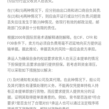
(5)议付行送交收货人后丢失。
在(1)和(5)两种情况下，应分别由出口商和进口商自负其责;
在(2)和(4)两种情况下，则应由开证行或议付行负责;问题是
丢失往往发生于第(3)种情况，依现行有效的邮政法规，邮
政部门仅承担十分有限的责任。
根据2000年国际贸易术语解释通则解释。在CIF、CFR 和
FOB条件下，卖方均必须自负费用毫不迟延地向买方提供运
输单据。据此推论，单据丢失的风险一般应由卖方承担。
承运人为确保自身的权益要求收货人在无正本提单的情况
下担保提货;且要求由银行提供担保。若考虑到资金滞压，
可以采取如下措施加以解决：
(1) 及时通知有关船公司及其代理。在此种情况下，船公司
及其代理负有谨慎处理的义务，不能再仅凭提单持有人持
有正本提单即放行货物，而应要求提货人提供充分的证
据，证明其取得提单是善意的。例如，背书是否连续?符合
要求?是否支付了合理对价?承运人也可以通过法定程序将