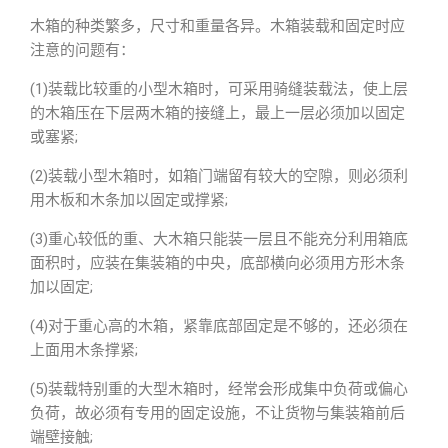
木箱的种类繁多，尺寸和重量各异。木箱装载和固定时应
注意的问题有：
(1)装载比较重的小型木箱时，可采用骑缝装载法，使上层
的木箱压在下层两木箱的接缝上，最上一层必须加以固定
或塞紧;
(2)装载小型木箱时，如箱门端留有较大的空隙，则必须利
用木板和木条加以固定或撑紧;
(3)重心较低的重、大木箱只能装一层且不能充分利用箱底
面积时，应装在集装箱的中央，底部横向必须用方形木条
加以固定;
(4)对于重心高的木箱，紧靠底部固定是不够的，还必须在
上面用木条撑紧;
(5)装载特别重的大型木箱时，经常会形成集中负荷或偏心
负荷，故必须有专用的固定设施，不让货物与集装箱前后
端壁接触;