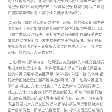
则往往容易出事。所谓资信情况好,包括两个方面:一是资产
情况好,有相当可观的资产,且经营状况好,有履约能力;二是能
在诚实信誉的原则上履约,不会随意撕毁契约。
(二)选择可靠的船公司运载货物。选择可靠的船公司,船方在
出具保函上会更加慎重,在装船时也会很谨慎,力争做到出现
问题早发现,及时解决。承托双方对保函的出具和接受也要
慎重,以便在保函项下发生损失时易于协商解决。保函具有
承托双方合伙对第三者收货人欺诈的性质,因此应十分注意
选择可靠的承运人运载货物。
(三)认真审核提单内容。信用证业务是纯粹的单据交易,银行
承担其付款责任的唯一条件是受益人提交了符合信用证条
款的单据,只要单据表面满足 “单单相符,单证一致”的条件,银
行就承担付款责任,而不管单据的真假与否。如果单据出现
不符点,对出口方来说,就丧失了安全及时收汇的银行保证。
对进口方来说也会造成不同程度的损失。所以,付款银行和
进口商在付款以前,应认真审核提单内容。在CIF、CFR条件
下,最好要求对方提交班轮提单,提单必须注明运费预付;审核
正本提单份数与提单上记载是否一致; 提单必须是已装船的