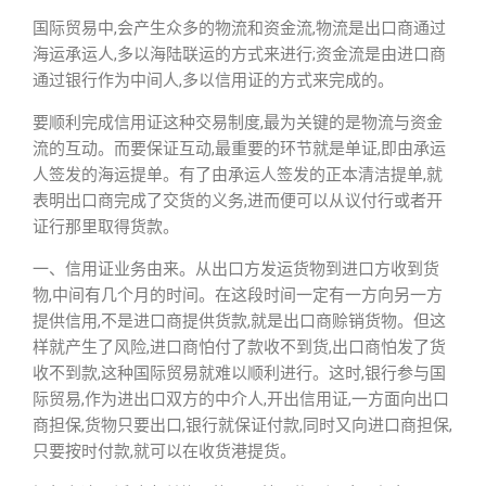
国际贸易中,会产生众多的物流和资金流,物流是出口商通过
海运承运人,多以海陆联运的方式来进行;资金流是由进口商
通过银行作为中间人,多以信用证的方式来完成的。
要顺利完成信用证这种交易制度,最为关键的是物流与资金
流的互动。而要保证互动,最重要的环节就是单证,即由承运
人签发的海运提单。有了由承运人签发的正本清洁提单,就
表明出口商完成了交货的义务,进而便可以从议付行或者开
证行那里取得货款。
一、信用证业务由来。从出口方发运货物到进口方收到货
物,中间有几个月的时间。在这段时间一定有一方向另一方
提供信用,不是进口商提供货款,就是出口商赊销货物。但这
样就产生了风险,进口商怕付了款收不到货,出口商怕发了货
收不到款,这种国际贸易就难以顺利进行。这时,银行参与国
际贸易,作为进出口双方的中介人,开出信用证,一方面向出口
商担保,货物只要出口,银行就保证付款,同时又向进口商担保,
只要按时付款,就可以在收货港提货。