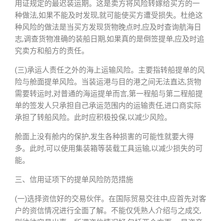
用证规定的最迟装运期。这是卖方将风险转嫁给买方的一
种做法,如果不能及时发现,就可能使买方遭受损失。杜绝这
种风险的做法是当买方发现货物晚点时,应及时查询航海日
志,调查货物准确的装船日期,如果真的是倒签提单,应及时追
究卖方和船方的责任。
(三)承运人责任之外的海上运输风险。主要指转船提单的风
险与舱面提单风险。当装运港与目的港之间无法直达,货物
需要转运时,对普通的海运提单而言,第一程船与第二程船提
单的签发人只承担自己承运范围内的运输责任,进口商实际
承担了转船风险。此时应积极投保,以减少风险。
舱面上没有舱内的保护,发生各种损害的可能性就要大得
多。此时,可以使用集装箱等装载工具运输,以减少损失的可
能。
三、信用证项下的提单风险防范措施
(一)选择资信好的交易伙伴。在国际贸易交往中,应首先对客
户的资信情况进行全面了解。不能仅凭熟人介绍与之成交,