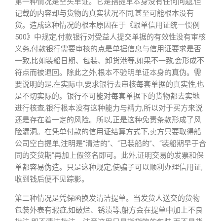
第一种情况是空头单证。它是指提单本身没有任何问题,但
记载的内容却与货物的真实状况不同,甚至可能根本没有
货。造成这种情况的根本原因在于《跟单信用证统一惯例
500》中规定,付款银行对受益人提交单据的有效性没有审核
义务,付款银行需要审核的点是单据信息与信用证要求是否
一致,比如装船日期、包装、卸货港等,如果不一致,会形成不
符点而被退回。除此之外,根本不验明单证本身的真伪。需
要说明的是,在实际中,要求银行去审核每套单据的真实性,也
是不切实际的。银行不可能对每套单据下的货物都去实地
进行核查,银行根本没有这种能力与精力,所以对于买方来说
还是存在着一定的风险。所以,正是这种免责条款形成了风
险漏洞。在凭单付款的信用证结算方式下,卖方只要取得船
公司空白提单,注明是“清洁的”、“已装船的”、“装船期早于合
同的交货期”再加上假签名即可。此外,证明交易的发票和保
单都容易伪造。只是这种规定,使骗子可以顺利办理信用证,
收到钱后便不见踪影。
第二种情况是凭保函换发清洁提单。当发货人送交的货物
包装外表有瑕疵,如破烂、锈渍等,船方会在提单中加上不良