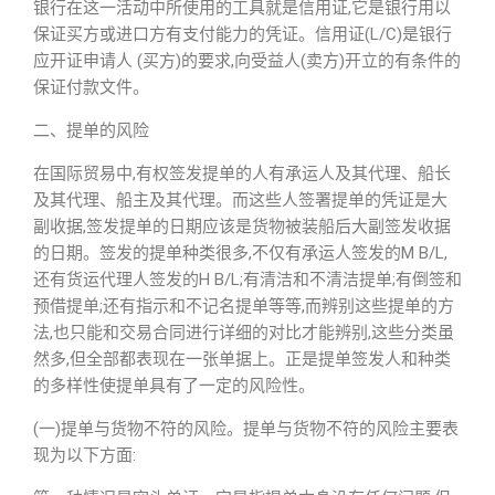
银行在这一活动中所使用的工具就是信用证,它是银行用以
保证买方或进口方有支付能力的凭证。信用证(L/C)是银行
应开证申请人 (买方)的要求,向受益人(卖方)开立的有条件的
保证付款文件。
二、提单的风险
在国际贸易中,有权签发提单的人有承运人及其代理、船长
及其代理、船主及其代理。而这些人签署提单的凭证是大
副收据,签发提单的日期应该是货物被装船后大副签发收据
的日期。签发的提单种类很多,不仅有承运人签发的M B/L,
还有货运代理人签发的H B/L;有清洁和不清洁提单;有倒签和
预借提单;还有指示和不记名提单等等,而辨别这些提单的方
法,也只能和交易合同进行详细的对比才能辨别,这些分类虽
然多,但全部都表现在一张单据上。正是提单签发人和种类
的多样性使提单具有了一定的风险性。
(一)提单与货物不符的风险。提单与货物不符的风险主要表
现为以下方面: