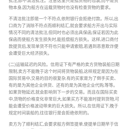
批注,即不清洁批注。注意这里只是指货物的包装,而不是货
物本身,因为船方在运载货物时也没有检查货物的要求。
不清洁批注即是一个不符点,依附银行会拒绝付款。所以,出
口商为了消除不符点而顺利结汇,就会要求船方开出与实际
情况不同的清洁批注,但同时也必须出具保函,保证若因为此
保函而使船方发生损失时,能抵偿船方损失。这样,进口商付
款提货后,发现单货不符也只能申请索赔,若遇到恶意欺诈便
会遭受巨大经济损失。
(二)运输延迟的风险。信用证下有严格的卖方货物装船日期
限制,卖方不能晚于这个时间将货物装船,这样规定是因为在
国际贸易中,交易的目的很复杂,有的买家是为了倒手买卖、
有的是为其他企业供货、还有的是为其他企业代购,等等。
如果货物延迟,就会影响到下一步的交易。而且在国际买卖
中,货物的价格变化非常巨大,如果买方不能准时提到货物,可
能会遭受价格波动带来的巨大损失。所以,在信用证下,晚于
规定时间装船的,往往银行是会拒绝依附的。
卖方为了顺利结汇,会要求船方倒签提单,使提单日期早于信