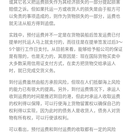
或其它名义把运费损失作为其经济损失的一部分提起损害
赔偿之诉。但如果托运一方或收货人的损失是由于船方可
以免责的事项造成的，则作为货物损失的一部分，运费也
就无法从船方得到追偿。
实践中，预付运费并不一定是在货物装船后签发运费已付
提单时托运人马上就支付的，而往往是在提单签发过后3～
5个银行工作日支付。从目前来看，能够给予船公司的保证
是有限的，也是无力的，其原因是：现在国际货物买卖中
大多数采用信用证支付方式，在卖方把货物交给承运人
时，就已完成交货义务。
到付运费虽然由船方承担风险，但现在人们抵御海上风险
的能力已有很大的提高。另外，到付运费情况下，承运人
收到运费的时间是推迟到目的港，但此时承运人收取运费
的权利得以保障，可以行使海上货物留置权以确保自己的
权利得以实现，因为此时的债务人是收货人，债务人对货
物有所有权，可以行使该权利。
可以看出，预付运费和到付运费的收取都有一定的风险