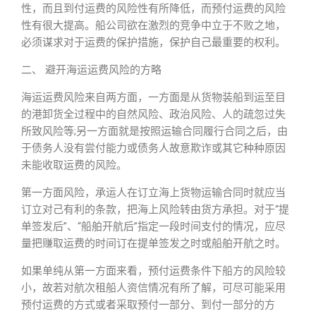
性，而且到付运费的风险性有所降低，而预付运费的风险
性有很大提高。船公司欲在激烈的竞争中立于不败之地，
必须谋求对于运费的保护措施，保护自己最重要的权利。
二、 避开海运运费风险的方略
海运运费风险来自两方面，一方面是从货物装船到运至目
的港卸货全过程中的自然风险、政治风险、人的疏忽过失
所致风险等;另一方面就是按照运输合同履行合同之后，由
于债务人没有尝付能力或债务人故意欺诈或其它种种原因
未能收取运费的风险。
第一方面风险，承运人在订立海上货物运输合同时就应当
订立对己有利的条款，把海上风险转由货方承担。对于“提
单签发后”、“船舶开航后”指定一段时间支付的情况，应尽
量把赚取运费的时间订在提单签发之时或船舶开航之时。
如果单纯从第一方面来看，预付运费条件下船方的风险较
小，故若对航次租船人资信情况有所了解，可尽可能采用
预付运费的方式或者采取预付一部分、到付一部分的方