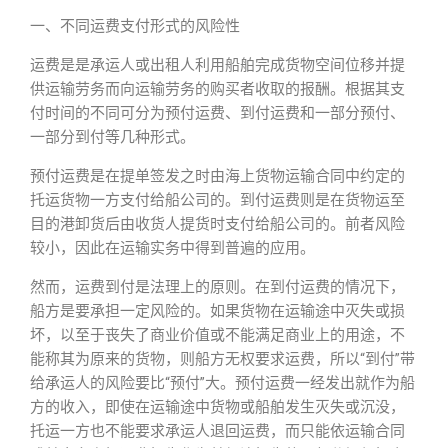
一、不同运费支付形式的风险性
运费是是承运人或出租人利用船舶完成货物空间位移并提
供运输劳务而向运输劳务的购买者收取的报酬。根据其支
付时间的不同可分为预付运费、到付运费和一部分预付、
一部分到付等几种形式。
预付运费是在提单签发之时由海上货物运输合同中约定的
托运货物一方支付给船公司的。到付运费则是在货物运至
目的港卸货后由收货人提货时支付给船公司的。前者风险
较小，因此在运输实务中得到普遍的应用。
然而，运费到付是法理上的原则。在到付运费的情况下，
船方是要承担一定风险的。如果货物在运输途中灭失或损
坏，以至于丧失了商业价值或不能满足商业上的用途，不
能称其为原来的货物，则船方无权要求运费，所以“到付”带
给承运人的风险要比“预付”大。预付运费一经发出就作为船
方的收入，即使在运输途中货物或船舶发生灭失或沉没，
托运一方也不能要求承运人退回运费，而只能依运输合同