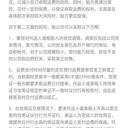
式，以减少自己收取运费的风险。同时，船方再通过保
险，交付一定的保费，以保证收取运费的权利，尤其是在
具体航次承担较大风险时，船方更应投保。
对于第二方面的风险，船公司可以采取以下方略：
1 、重视对托运人或租船人的资信调查。调查应包括公司资
本情况、盈亏情况、公司创业资历及开户银行的地址、电
话和帐号。对于公司规模较小、偿付能力较低、资信不良
的公司则应把好关，采取其它对策。
2、 运费支付时间尽量约定在预付运费提单签发之前或之
时。当前国际贸易中一般都采用CIF或CFR价格条件，信用
证一般也都要求是运费已付提单。托运人或承租人所持单
证与信用证规定的单证不一致时议付行有权拒付，由此迫
使其及时交付运费以结汇。
3、在信用证交易情况下，要求托运人或承租人开具以原交
易的信用证议付行为开证行、承运人为受益人的信用证，
或提供议付行出具的保证其向承运人支付运费的保函。托