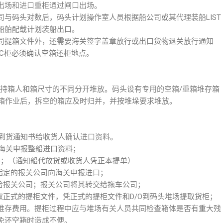
出场和进口重柜通过闸口出场。
与码头对数后，码头计划操作室人员根据船公司或其代理装船LIST
船舶配载计划装船出口。
司提箱文件外，还需要海关签字盖章放行或出口货物退关放行通知
C柜必须确认空箱还柜地点。
按持箱人和箱尺寸的不同分开堆放。码头设有专用的空箱/重箱堆存箱
拆箱作业后，拆空的箱应及时归并，并按堆垛要求堆放。
发到货通知书给收货人确认进口资料。
向海关申报整船进口资料；
/O)；（通知船代放货或收货人凭正本提单）
其指定的报关公司向海关申报进口；
还给报关公司；报关公司将其转交给拖车公司；
领取正式的提柜文件，凭正式的提柜文件和D/O到码头堆场提取货柜；
堆存费用。提柜过程中应与堆场有关人员共同检查箱体是否有重大残
免还空箱时造成不便。