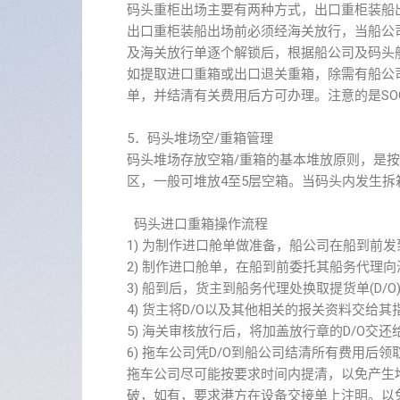
码头重柜出场主要有两种方式，出口重柜装船
出口重柜装船出场前必须经海关放行，当船公司
及海关放行单逐个解锁后，根据船公司及码头
如提取进口重箱或出口退关重箱，除需有船公
单，并结清有关费用后方可办理。注意的是SO
5．码头堆场空/重箱管理
码头堆场存放空箱/重箱的基本堆放原则，是
区，一般可堆放4至5层空箱。当码头内发生
码头进口重箱操作流程
1) 为制作进口舱单做准备，船公司在船到前
2) 制作进口舱单，在船到前委托其船务代理
3) 船到后，货主到船务代理处换取提货单(D
4) 货主将D/O以及其他相关的报关资料交给
5) 海关审核放行后，将加盖放行章的D/O交
6) 拖车公司凭D/O到船公司结清所有费用后
拖车公司尽可能按要求时间内提清，以免产生
破，如有，要求港方在设备交接单上注明。以