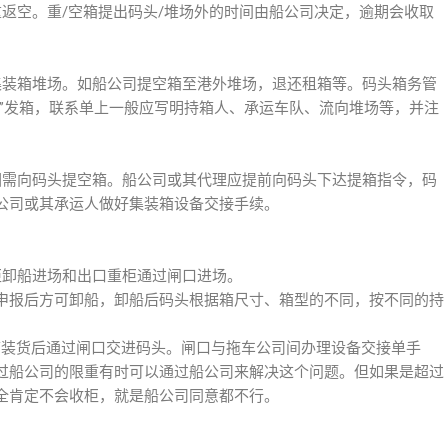
返空。重/空箱提出码头/堆场外的时间由船公司决定，逾期会收取
集装箱堆场。如船公司提空箱至港外堆场，退还租箱等。码头箱务管
单”发箱，联系单上一般应写明持箱人、承运车队、流向堆场等，并注
因需向码头提空箱。船公司或其代理应提前向码头下达提箱指令，码
公司或其承运人做好集装箱设备交接手续。
柜卸船进场和出口重柜通过闸口进场。
申报后方可卸船，卸船后码头根据箱尺寸、箱型的不同，按不同的持
空箱装货后通过闸口交进码头。闸口与拖车公司间办理设备交接单手
过船公司的限重有时可以通过船公司来解决这个问题。但如果是超过
全肯定不会收柜，就是船公司同意都不行。