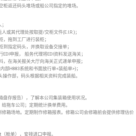
将空柜返还码头堆场或船公司指定的堆场。
人；
或其代理处按取提/交柜文件(E.I.R.)；
取空柜，拖到工厂进行装柜；
重柜到指定码头，并换取设备交接单；
EDI申报， 船务代理将EDI资料发送海关；
资料，在海关报关大厅向海关正式递单申报；
内部H883系统和书面放行单<装船单>)；
头操作部，码头根据相关资料完成装船。
rt（集装箱盘存报告），了解本公司集装箱使用状况。
 Receipt）给拖车公司；定期统计换单费用。
拖到修箱场地。定期制作修箱报表。修箱公司会修箱前会提供修理估价
est（舱单），安排进口申报。