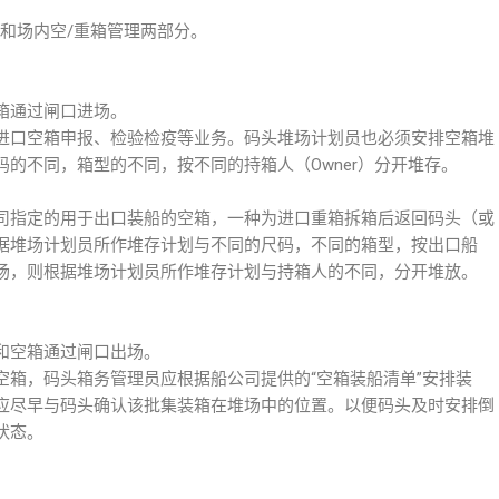
和场内空/重箱管理两部分。
箱通过闸口进场。
进口空箱申报、检验检疫等业务。码头堆场计划员也必须安排空箱堆
的不同，箱型的不同，按不同的持箱人（Owner）分开堆存。
司指定的用于出口装船的空箱，一种为进口重箱拆箱后返回码头（或
据堆场计划员所作堆存计划与不同的尺码，不同的箱型，按出口船
场，则根据堆场计划员所作堆存计划与持箱人的不同，分开堆放。
场和空箱通过闸口出场。
空箱，码头箱务管理员应根据船公司提供的“空箱装船清单”安排装
应尽早与码头确认该批集装箱在堆场中的位置。以便码头及时安排倒
状态。