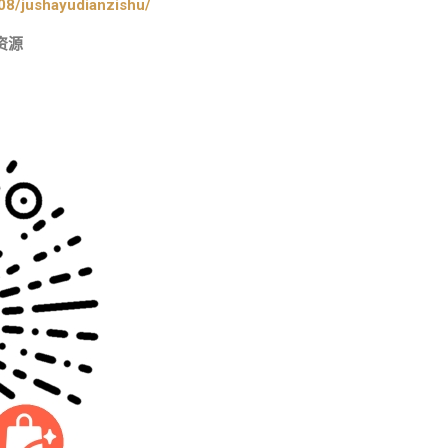
08/jushayudianzishu/
资源