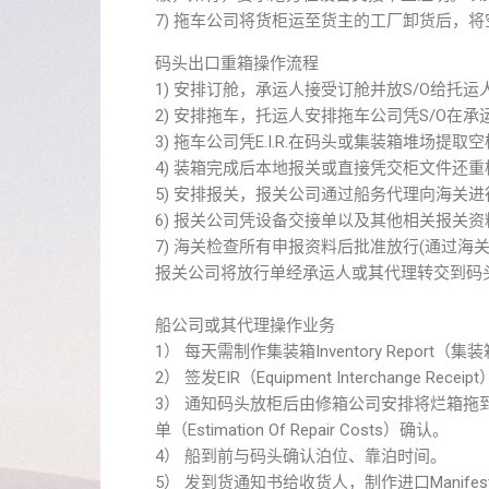
7) 拖车公司将货柜运至货主的工厂卸货后，
码头出口重箱操作流程
1) 安排订舱，承运人接受订舱并放S/O给托运
2) 安排拖车，托运人安排拖车公司凭S/O在承运人
3) 拖车公司凭E.I.R.在码头或集装箱堆场提
4) 装箱完成后本地报关或直接凭交柜文件还
5) 安排报关，报关公司通过船务代理向海关进行
6) 报关公司凭设备交接单以及其他相关报关
7) 海关检查所有申报资料后批准放行(通过海关
报关公司将放行单经承运人或其代理转交到码
船公司或其代理操作业务
1） 每天需制作集装箱Inventory Repo
2） 签发EIR（Equipment Interchange
3） 通知码头放柜后由修箱公司安排将烂箱
单（Estimation Of Repair Costs）确认。
4） 船到前与码头确认泊位、靠泊时间。
5） 发到货通知书给收货人，制作进口Manif