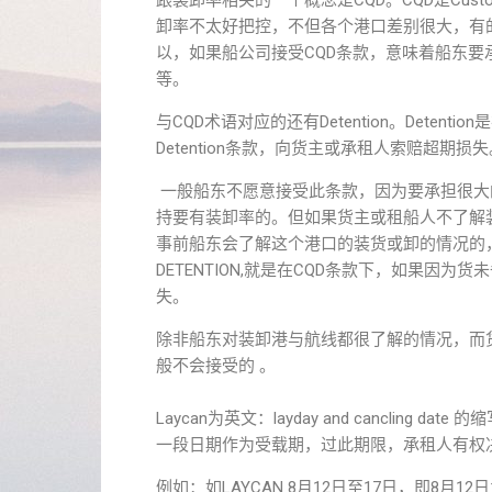
跟装卸率相关的一个概念是CQD。CQD是Custom
卸率不太好把控，不但各个港口差别很大，有
以，如果船公司接受CQD条款，意味着船东
等。
与CQD术语对应的还有Detention。Dete
Detention条款，向货主或承租人索赔超期损失
一般船东不愿意接受此条款，因为要承担很大
持要有装卸率的。但如果货主或租船人不了解
事前船东会了解这个港口的装货或卸的情况的
DETENTION,就是在CQD条款下，如果因为
失。
除非船东对装卸港与航线都很了解的情况，而货
般不会接受的 。
Laycan为英文：layday and cancling date 的
一段日期作为受载期，过此期限，承租人有权
例如：如LAYCAN 8月12日至17日，即8月