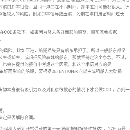
ary Quick Dispatch的简称，意思是“按照港口习惯卸率”。港口习惯
的港口卸率很慢，且同一港口在不同时间，卸率差别可能都很大。所
要承担较大的风险，例如卸率慢导致压港，船期在港口滞留时间过长
ntion是在CQD条款下，如果因为货未备好而影响船期，船东就会根据
。
的风险。比如压港，船期损失只有船东承担了。所以一般船东都坚
装率或卸率，或想把风险转嫁给船东，那就坚持定这个条款。不过，
，也会在提供的报价中考虑这个因素。和这个术语对应的是
货未备好而影响的船期，要根据DETENTION来向货主或租船人索赔损
物本身很有吸引力以及对租家很放心的情况下才会做CQD ，否则一
缩写。
决定是否解除合同。
12日为程租人必须开始受载的第一天(若船按时按条件抵达) ，17日为最