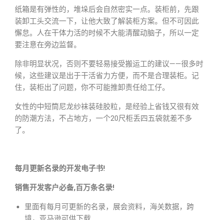
纸箱是有弹性的，堆垛后会自然密实一点。装柜前，先跟
装卸工头交流一下，让他大致了解装柜方案。但不可因此
懈怠。人在干体力活的时候不大能清醒动脑子，所以一定
要注意在旁边监督。
除非明显状况，否则不要轻易接受搬运工的建议——很多时
候，这些建议是出于干活省力方便，而不是合理装柜。记
住，装柜出了问题，你不可能推卸责任给工仔。
女性的中短筒尼龙纱袜装硅胶粒，是经验上省钱又很有效
的防潮方法，不占地方，一个20尺柜丢四五袋就差不多
了。
每月更新名录的开发电子书!
销售开发客户必备,百万条名录!
里面有每月可更新的名录，展会资料，海关数据，跨
境，亚马逊可供下载