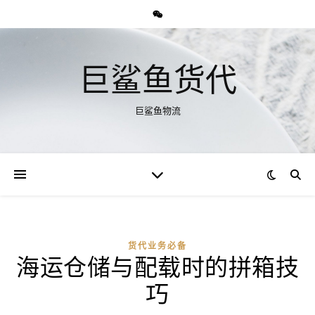
巨鲨鱼货代
巨鲨鱼物流
货代业务必备
海运仓储与配载时的拼箱技
巧