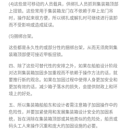
(4)这些是可移动的人员载具，供绑扎人员抓到集装箱顶部
上扭锁。这些常用于集装箱龙门在不依赖于岸上龙门吊
时，操作起来很方便，所以绑扎或解扎时可继续进行装卸
而不受影响或造成延误。
(5)捆绑台架。
这些都是永久性的或部分性的捆绑台架，从而无须爬到集
装箱顶部便可接近甲板扭锁。
四、除了这些可替代性的安排之外，如果在船舶设计阶段
对达到集装箱加固多加重视而不依赖于操作方法的话，就
要推行新的观念。如果在加固过程中使得人身更加安全和
更加有效的话，减少箱子落水的损失，会提供财政上和环
境上的好处。
五、所以集装箱船船东和设计者需注意箱子加固操作中的
危险性，并要加紧使用和发展集装箱设计安全的加固系
统，旨在消除在集装箱顶部或其他类似的危险处，船员或
码头工人来操作沉重和庞大的加固设施的必要。