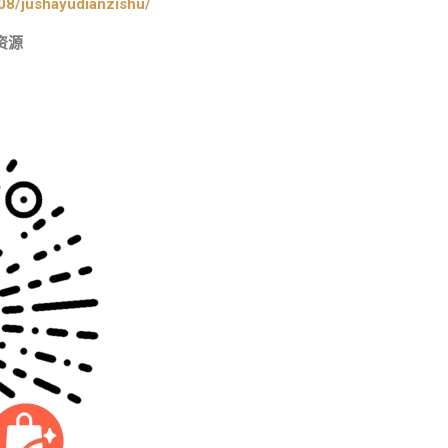
08/jushayudianzishu/
资源