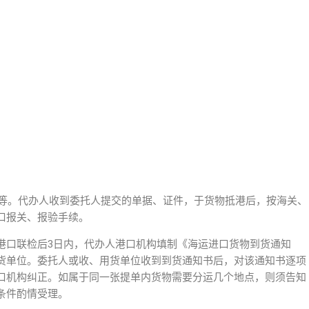
书等。代办人收到委托人提交的单据、证件，于货物抵港后，按海关、
口报关、报验手续。
港口联检后3日内，代办人港口机构填制《海运进口货物到货通知
货单位。委托人或收、用货单位收到到货通知书后，对该通知书逐项
口机构纠正。如属于同一张提单内货物需要分运几个地点，则须告知
条件酌情受理。