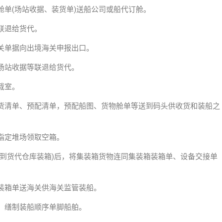
单(场站收据、装货单)送船公司或船代订舱。
联退给货代。
关单据向出境海关申报出口。
场站收据等联退给货代。
载室。
货清单、预配清单，预配船图、货物舱单等送到码头供收货和装船之
指定堆场领取空箱。
货到货代仓库装箱)后，将集装箱货物连同集装箱装箱单、设备交接单
装箱单送海关供海关监管装船。
，缮制装船顺序单脚船舶。