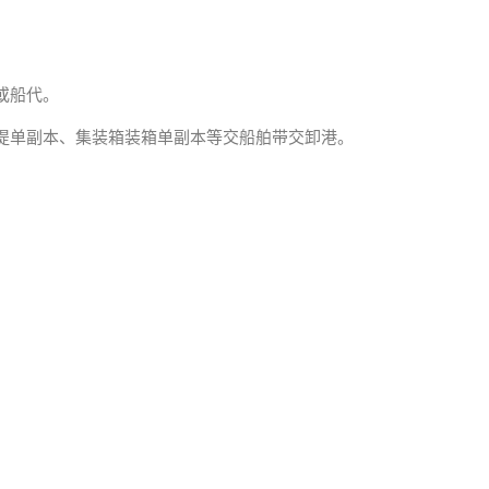
或船代。
提单副本、集装箱装箱单副本等交船舶带交卸港。
。
。