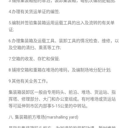
3.铺排集装箱船的靠泊，装卸集装箱，每航次编制配载图;
4.办理有关货运单证的编签;
5.编制并签验集装箱运用运载工具的出入及流转的有关单
证;
6.办理集装箱及运载工具、装卸工具的情况检查、维修，以
及空箱的清扫、熏蒸等工作;
7.空箱的收发、存贮和保管;
8.铺排空箱和重箱在堆场的堆码，及编制场地分配计划;
9.其他有关业务工作。
集装箱装卸区一般由专用码头、前沿、堆场、货运站、指
挥塔、修理部分、大门和办公室组成。有时堆场或货运站
等可延伸到市区内部事5-15公里的中转站。
八. 集装箱前方堆场(marshalling yard)