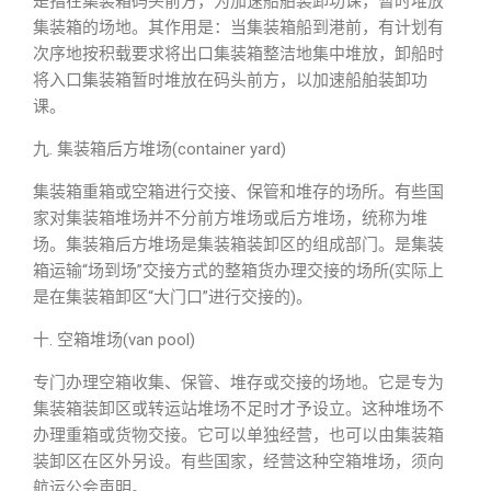
是指在集装箱码头前方，为加速船舶装卸功课，暂时堆放
集装箱的场地。其作用是：当集装箱船到港前，有计划有
次序地按积载要求将出口集装箱整洁地集中堆放，卸船时
将入口集装箱暂时堆放在码头前方，以加速船舶装卸功
课。
九. 集装箱后方堆场(container yard)
集装箱重箱或空箱进行交接、保管和堆存的场所。有些国
家对集装箱堆场并不分前方堆场或后方堆场，统称为堆
场。集装箱后方堆场是集装箱装卸区的组成部门。是集装
箱运输“场到场”交接方式的整箱货办理交接的场所(实际上
是在集装箱卸区“大门口”进行交接的)。
十. 空箱堆场(van pool)
专门办理空箱收集、保管、堆存或交接的场地。它是专为
集装箱装卸区或转运站堆场不足时才予设立。这种堆场不
办理重箱或货物交接。它可以单独经营，也可以由集装箱
装卸区在区外另设。有些国家，经营这种空箱堆场，须向
航运公会声明。