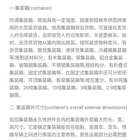
一.集装箱(container)
所谓集装箱，是指具有一定强度、刚度和规格专供周转使
用的大型装货容器。使用集装箱转运货物，可直接在发货
人的仓库装货，运到收货人的仓库卸货，半途更换车、船
时，无须将货物从箱内掏出换装。按所装货物种类分，有
杂货集装箱、散货集装箱、液体货集装箱、冷藏箱集装箱
等;按制造材料分，有木集装箱、钢集装箱、铝合金集装
箱、玻璃钢集装箱、不锈钢集装箱等;按结构分，有折叠式
集装箱、固定式集装箱等，在固定式集装箱中还可分密闭
集装箱、开顶集装箱、板架集装箱等;按总重分，有30吨集
装箱、20吨集装箱、10吨集装箱、5吨集装箱、2.5吨集装
箱等。
二. 集装箱外尺寸(container′s overall external dimensions)
包括集装箱永久性附件在内的集装箱外部最大的长、宽、
高尺寸。它是确定集装箱能否在船舶、底盘车、货车、铁
路车辆之间进行换装的主要参数。是各运输部分必需把握