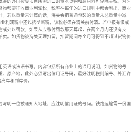
经批准的外国投资项目所需进口的资本货物和原材料可免除关税，对医
货物都要征收商业利润税，税率在每年的进口规则中都会列出，商业
计。若以重量来计算的话，海关会把普通包装的重量从总重量中减
。商业利润税中还包括垄断税，该税必须在清关前付清。若申报有假或
物或处以罚款。如果从应缴付罚款那天算起，在两个月内还没有支
拍卖。如货物被海关无理扣留，扣留期间每个月可得到不超过货物价
用英语或法语书写。内容包括所有商业上的通用说明，如货物的号
重、原产地，此外必须写出信用证号码，最好注明税则编号、外汇许
出离岸和到岸价。
要写明一位被通知人地址，应注明信用证的号码。铁路运输需一份国