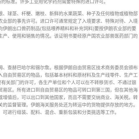
I)新的标准。许多工业用化学药剂需要特殊的进口许可。
根、球茎、杆梗、嫩枝、新鲜的水果蔬菜、种子及任何植物或植物部
农业部的事先许可。进口许可通常规定了入境要求、特殊对待、入境
向伊朗出口兽药制品(包括喂养精料和补充饲料)要按伊朗农业部的要
生产、使用和销售的情况。该证明书要经原产国农业部兽医药部门的
姆、查赫巴哈尔和锡尔詹。根据伊朗自由贸易区技术商务委员会颁布
入自由贸易区的物品，包括基本材料和原材料及生产线零件、生产工
需要有关部门的许可，各生产单位和个人可以在不转移货币、不通过银
贸易区。所有进口到自由贸易区的物品可转口到第三国，但在其他海
或增值后，可以出口到其他国家，而且不需要交纳商业、海关税。转
关的监督管理。伊朗海关服务处还为转运中的货物提供存放的地方。
，可进行组装、配料、混合、重新包装和分类挑选等工作。