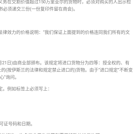
义务在交割价值超过150万里亚尔的货物时，必须对购买的人出示检
书必须递交三份(一份复印件留在商会)。
法律效力的价格说明：“我们保证上面提到的价格连同我们所有的文
月21日)由商业部颁布。该规定将进口货物分为四等：授全权的、有
的(按伊斯兰的法律和规定禁止进口的)货物。由于“进口规定”不断变
心”询问。
定。例如标签上必须写上：
许可证号码和日期。