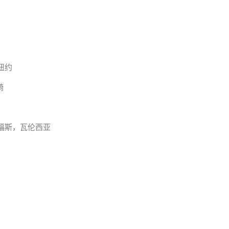
纽约
崎
福斯，瓦伦西亚