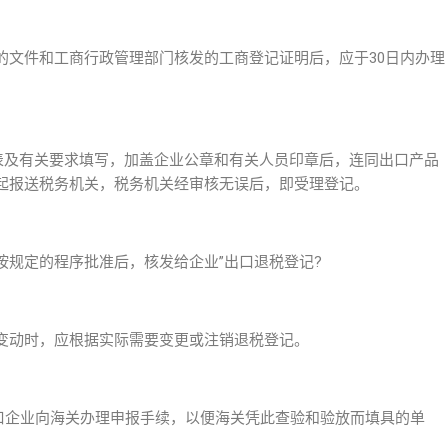
的文件和工商行政管理部门核发的工商登记证明后，应于30日内办理
记表及有关要求填写，加盖企业公章和有关人员印章后，连同出口产品
起报送税务机关，税务机关经审核无误后，即受理登记。
按规定的程序批准后，核发给企业”出口退税登记?
变动时，应根据实际需要变更或注销退税登记。
出口企业向海关办理申报手续，以便海关凭此查验和验放而填具的单