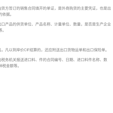
口购货方签订的销售合同填开的单证，是外商购货的主要凭证，也是出
的依据。
定出口产品的供货单位、产品名称、计量单位、数量，是否是生产企业
等。
品，凡以到岸价CIF结算的，还应附送出口货物运单和出口保险单。
应向税务机关报送进口料、件的合同编号、日期、进口料件名称、数
种税金额等。