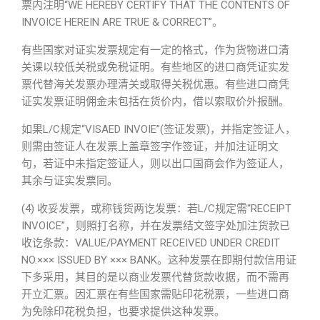
票内注明“WE HEREBY CERTIFY THAT THE CONTENTS OF
INVOICE HEREIN ARE TRUE & CORRECT”。
有些国家对证实发票规定有一定的格式，作为货物进口清
关课以较低关税或免税证明。有些地区的进口商凭证实发
票代替海关发票办理清关或取得关税优惠。有些进口商凭
证实发票证明佣金未包括在货价内，借以索取价外报酬。
如果L/C规定“VISAED INVOIE”(签证发票)，并指定签证人，
则需由签证人在发票上盖章签字作签证，并加注证明文
句，若证中未指定签证人，则以出口国商会作为签证人，
其余与证实发票同。
(4) 收妥发票，或称钱货两讫发票：若L/C规定需“RECEIPT
INVOICE”，则照打名称，并在发票结文签字处加注货款已
收讫条款：VALUE/PAYMENT RECEIVED UNDER CREDIT
NO.××× ISSUED BY ××× BANK。这种发票在即期付款信用证
下多采用，其目的是以商业发票代替货款收据，而不需再
开立汇票。因汇票在有些国家需贴印花税票，一些进口商
为免除印花税负担，也要求提供这种发票。