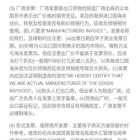
(5) 厂商发票：厂商发票是出口货物的制造厂商出具的以本
国货币表示出厂价格的销货凭证。其目的是供进口国海关
估价、核税及检查是否有削价倾销行为，征收反倾销税时
使用。若L/C要求“MANUFACTURERS INVOICE ”，发票名称
应照打，且缮制时应注意：(a)出票日期应早于商业发票日
期。(b)价格为以出口国币制表示的国内市场价。填制方法
与海关发票同，但应注意出厂价不能高于发票货价，应适
当打个折扣(一般按FOB价打九折或八五折)，以免被进口国
海关视为压价倾销而征收反倾销税导致巨大损失。(c)发票
内应加注证明制造商的语句“WE HEREBY CERTIFY THAT
WE ARE ACTUAL MANUFACTURER OF THE GOODS
INVOICED”。(d)抬头人打出口商，但出单人为制造厂商，应
由厂方负责人在发票上签字盖章。(e)货物出厂时，一般无
出口装运标记，因此除非信用证有明确规定，厂商发票不
必缮制唛头。
(6) 形式发票，或称预开发票：主要用于供买方接受报价时
作参考，或签约后向本国贸易管理当局或外汇管理当局申