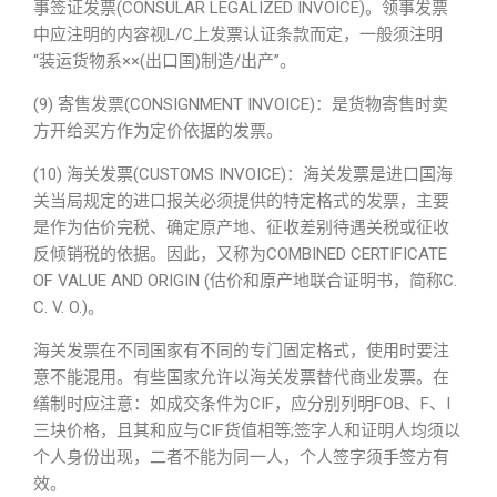
事签证发票(CONSULAR LEGALIZED INVOICE)。领事发票
中应注明的内容视L/C上发票认证条款而定，一般须注明
“装运货物系××(出口国)制造/出产”。
(9) 寄售发票(CONSIGNMENT INVOICE)：是货物寄售时卖
方开给买方作为定价依据的发票。
(10) 海关发票(CUSTOMS INVOICE)：海关发票是进口国海
关当局规定的进口报关必须提供的特定格式的发票，主要
是作为估价完税、确定原产地、征收差别待遇关税或征收
反倾销税的依据。因此，又称为COMBINED CERTIFICATE
OF VALUE AND ORIGIN (估价和原产地联合证明书，简称C.
C. V. O.)。
海关发票在不同国家有不同的专门固定格式，使用时要注
意不能混用。有些国家允许以海关发票替代商业发票。在
缮制时应注意：如成交条件为CIF，应分别列明FOB、F、I
三块价格，且其和应与CIF货值相等;签字人和证明人均须以
个人身份出现，二者不能为同一人，个人签字须手签方有
效。