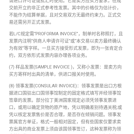
请进口许可证或批汇时使用。它是卖方应买方要求，在成
交前开立的非正式参考性发票。其中的价格仅为估计价，
不能作为结算单据，且对交易双方无最终约束力。正式交
易还需另开正式发票。
若L/C规定需“PROFORMA INVOICE”，制单时名称照打，且
发票内注明“供商人申请许可证”或“本交易以卖方最终确认
为有效”等字样。一旦买方接受形式发票，即为一张肯定合
约，双方依形式发票内容办理各项业务。
(7) 样品发票(SAMPLE INVOICE )，又称小发票：是卖方向
买方寄样时出具的清单，供进口报关时使用。
(8) 领事发票(CONSULAR INVOICE)：领事发票是出口方根
据进口国驻出口国领事馆制定的固定格式填写并经领事馆
签章的发票。部分拉丁美洲国家规定必须凭领事发票进
口，或用以确定货物的原产地，凭以明确差别待遇关税;或
凭以核定发票售价是否合理，是否存在倾销问题。领事发
票属官方单证，格式一般相对固定，但有些国家仅要求卖
方出具的商业发票上须由该国领事签订，这种发票称为领