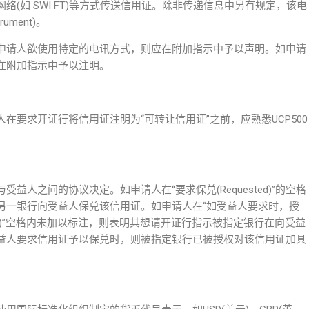
(如 SWI FT)等方式传送信用证。除非传递信息中另有规定，该电
ument)。
申请人欲使用特定的电讯方式，则应在附加指示中予以声明。如申请
在附加指示中予以注明。
在要求开证行将信用证注明为“可转让信用证”之前，应熟悉UCP500
人之间的协议决定。如申请人在“要求保兑(Requested)”的空格
另一银行向受益人保兑该信用证。如申请人在“如受益人要求时，授
y Beneficiary)”空格内未加以标注，则表明其想请开证行指示被指定银行在向受益
益人要求信用证予以保兑时，则被指定银行已被授权对该信用证加具