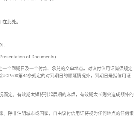
印在此处。
期。
esentation of Documents)
证均须规定一个到期日及一个付款、承兑的交单地点。对议付信用证尚须规定
UCP500第44条规定的对到期日的顺延情况外，到期日是指信用证
情况而定。有效期太短将引起展期的麻烦，有效期太长则会造成额外的
国家。除非注明城市或国家，自由议付信用证将视为任何地点的任何银