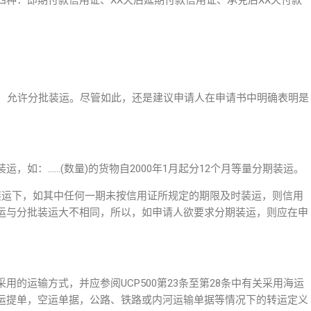
种：即期付款信用证、XX天后延期付款信用证、承兑后XX天付款
规定，允许分批装运。尽管如此，还是建议申请人在申请书中明确表明是
，如：……(数量)的货物自2000年1月起分12个月等量分期装运。
分期装运下，如其中任何一期未按信用证所规定的期限及时装运，则信用
运与分批装运大不相同，所以，如申请人欲要求分期装运，则应在申
的运输方式，并应参阅UCP500第23条至第28条中有关采用海运
运提单，空运单据，公路、铁路或内河运输单据等情况下的转运定义