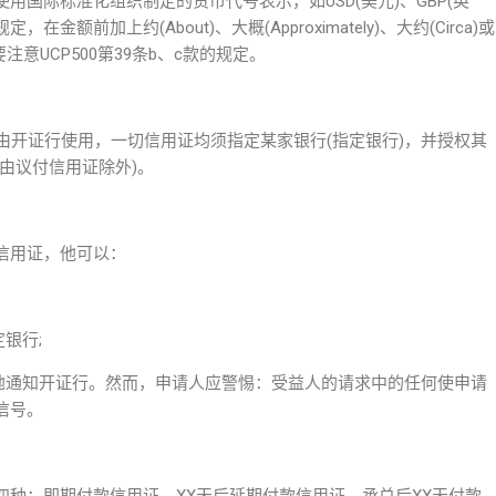
国际标准化组织制定的货币代号表示，如USD(美元)、GBP(英
，在金额前加上约(About)、大概(Approximately)、大约(Circa)或
意UCP500第39条b、c款的规定。
只能由开证行使用，一切信用证均须指定某家银行(指定银行)，并授权其
由议付信用证除外)。
信用证，他可以：
银行;
应地通知开证行。然而，申请人应警惕：受益人的请求中的任何使申请
信号。