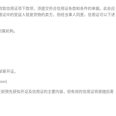
收取信用证项下款项，须提交符合信用证条款和条件的单据。此处应
用证中的受益人就是货物的卖方，但经当事人同意，信用证可以下述
附属机构。
邮寄开证。
ion)
开证前预先获知开证及信用证的主要内容，但有效的信用证将是随后寄