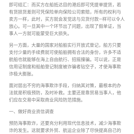
即可结汇：而买方在船抵达目的港后即可凭提单提货，若
有货损货差则可凭保险单向保险公司索赔，所有的权利与
卖方一样，此时，买方就会发觉这与见货付款—样可以令人
放心。可一旦其中一个环节出了问题，出现了假单证，当
事人一方就可能蒙受巨大损失。
另一方面，大量的国家对船舶实行开放式登记，船方只要
支付少量的手续费就可使船舶拥有合法的身份，许多不适
航船也就能够在海上自由航行、招摇撞骗。可以说，正是
信用证制度和船舶登记制度被诈骗者钻空子，才使海事欺
诈极大膨胀。
面对层出不穷的海事欺诈手段，归纳其对策，最根本的办
法就是积极预防，及时补救。主要还是靠贸易当事人，他
们应在交易中采取商业风险防范措施。
一、做好商业资信调查
预防海事欺诈，还要充分利用现代信息技术，减少海事欺
诈的发生。这就要求外贸、航运企业除了尽快提高自己的