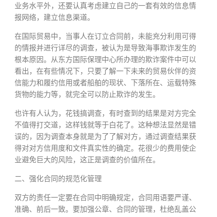
业务水平外，还要认真考虑建立自己的一套有效的信息情
报网络，建立信息渠道。
在国际贸易中，当事人在订立合同前，未能充分利用可得
的情报并进行详尽的调查，被认为是导致海事欺诈发生的
根本原因。从东方国际保理中心所办理的欺诈案件中可以
看出，在有些情况下，只要了解一下未来的贸易伙伴的资
信能力和履约信用或者船舶的现状、下落所在、运载特殊
货物的能力等，就完全可以防止欺诈的发生。
也许有人认为，花钱搞调查，有时查到的结果是对方完全
不值得打交道，这样钱就等于白花了。这种想法显然是错
误的，因为调查本身就是为了了解对方，通过调查结果获
得对对方信用度和文件真实性的确定。花很少的费用使企
业避免巨大的风险，这正是调查的价值所在。
二、强化合同的规范化管理
双方的责任一定要在合同中明确规定，合同用语要严谨、
准确、前后一致。要加强公章、合同的管理，杜绝乱盖公