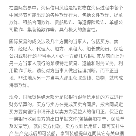
在国际贸易中，海运信用风险是指货物在海运过程中各个
中间环节可能出现的各种欺诈行为，包括文件欺诈、提单
欺诈、租船合同欺诈、贵船欺诈、海运保险欺诈、单船公
司欺诈、集装箱欺诈等，具有极大的危害性。
国际贸易的成交涉及几个方面的当事人，包括买方、卖
方、经纪人、代理人、船方、承租人、船长或船员、保险
公司或银行;这些当事人小的一方或几方根据其从表面上为
另一方当事人履行的某项特定贸易、运输和财务义务，利
用欺诈手段，诱使对方当事人做出错误判断，而不正当
地、非法地从另一方当事人那里获取金钱、货物，就构成
海事欺诈。
现今，国际贸易绝大部分是以银行跟单信用证的方式进行
财务结算的，买方与卖方在完成买卖合同后，按合同规定
买方要向银行申请开出以卖方为受益人的信用正，保证在
一俟银行收到卖方的出口单据文件(包括装船提单、保险单
及发票等)，就向卖方付款。卖方收到信用证，即可安排生
产;生产完成后即可装船，拿到装船提单连同其它有关单据