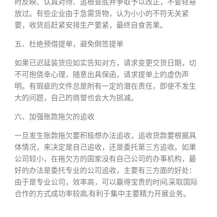
时反映、认真对待、追根查底并争取予以改正，不要轻易
放过。有些企业由于急需货物，认为小小的不符无关紧
要，收货后赶紧安排生产要紧，最终自食苦果。
五、杜绝预借提单，避免倒签提单
如果已迟延装货应如实告知对方，请求变更交货日期，切
不可抱侥幸心理，随意出具保函，请求提单上的虚伪声
明。有瑕疵的文件总是附有一定的潜在责任，即使不发生
大的问题，自己的商誉也会大为损减。
六、加强账款拖欠的追收
一旦发生账款拖欠要积极想办法追收，追收货款要根据具
体情况，来决定是自己追收，还是委托第三方追收。如果
公司较小，在拖欠方的国家没有自己公司的办事机构，最
好的办法是委托专业的公司追收，主要有三方面的好处：
由于是专业公司，效率高，可以赢得宝贵的时间;采取国际
合作的方式成功率较高;有利于集中主要精力开展业务。