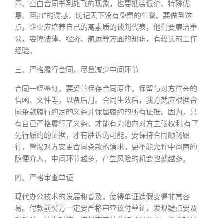
章、空白合同书到处飞的现象。也要抵装低价、特殊优
惠、回扣”的诱惑，切记天下没有免费的午餐。要做到这
点，企业应培养自己的高素质的谈判代表，他们要廉洁奉
公，要懂法律、经济、航运等方面的知识，有较长的工作
经验。
三、严格履行合同，尽量减少中间环节
合同一经签订，要妥善保存合同原件，保留与对方往来的
信函、文件等，以备后用。合同生效后，我方就应根据合
同条款履行约定的义务并保留履约的所有证据。因为，只
有自己严格履行了义务，才能有力地向对方主张权利;有了
先行履约的证据，才有胜诉的可能。要保持合同顺畅履
行，警惕对方变更合同条款的请求，更不能允许中间商的
随便介入，中间环节越多，产生风险的机会也就越多。
四、严格审查单证
现代办公技术的发展和普及，使得单证造假变得非常容
易。付款前买方一定要严格审查议付单证，发现疑点要及