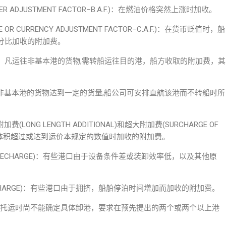
NKER ADJUSTMENT FACTOR–B.A.F.)：在燃油价格突然上涨时加收。
 OR CURRENCY ADJUSTMENT FACTOR–C.A.F.)：在货币贬值时，船
分比加收的附加费。
CHARGE)：凡运往非基本港的货物,需转船运往目的港，船方收取的附加费，其
L)：当运往非基本港的货物达到一定的货量,船公司可安排直航该港而不转船时所
长附加费(LONG LENGTH ADDITIONAL)和超大附加费(SURCHARGE OF
长度或体积超过或达到运价本规定的数值时加收的附加费。
 PORT SUECHARGE)：有些港口由于设备条件差或装卸效率低，以及其他原
 SURCHARGE)：有些港口由于拥挤，船舶停泊时间增加而加收的附加费。
RGE)：货方托运时尚不能确定具体卸港，要求在预先提出的两个或两个以上港