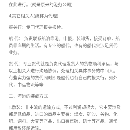
在此进行。(就是原来的港务公司)
4.其它相关人(统称为代理)
报关行：专门代理报关报检。
船 代： 负责联系船泊靠港，申报，装卸货，接受订舱，船
员靠岸期的生活。有专业的船代，也有的船代会涉足货代
业务。
货 代：专业货代就是负责代理发货人的货物顺利承运，与
以上相关人进行沟通协调，处理相关具体事务的中间人。
有些实力强的贷代同时即是船代也有自己的报关行。如外
代，中运物流等等
二、海运的装载方式
1.散装：非主流的运输方式，不过利润却很大，它主要涉及
都是低值品，进口的商品主要有：煤炭、矿沙、谷物、化
肥、饲料、大麦等产品，出口有焦碳、矾土等产品。通常
都用散装船运输。