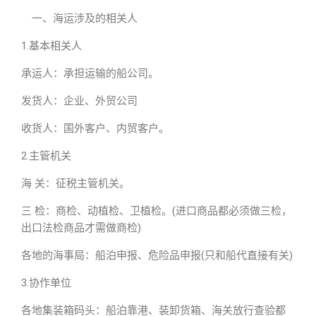
一、海运涉及的相关人
1.基本相关人
承运人：承担运输的船公司。
发货人：企业、外贸公司
收货人：国外客户、内贸客户。
2.主管机关
海 关：征税主管机关。
三 检：商检、动植检、卫植检。(进口商品都必须做三检，
出口法检商品才需做商检)
各地的海事局：船泊申报、危险品申报(只和船代直接有关)
3.协作单位
各地集装箱码头：船泊靠港、装卸货箱、海关放行查验都