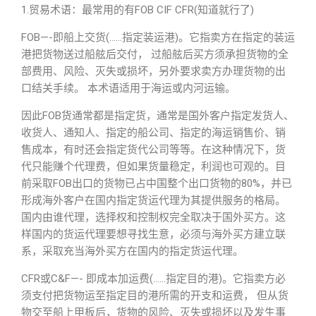
1.贸易术语：最常用的有FOB CIF CFR(知道就行了)
FOB—-即船上交货(……指定装运港)。它指卖方在指定的装运
港把货物送过船舷后交付， 过船舷后买方须承担货物的全
部费用、风险、灭失或损坏，另外要求卖方办理货物的出
口结关手续。 本术语适用于海运或内河运输。
因此FOB货通常都是指定货，通常是国外客户指定发货人、
收货人、通知人、指定的船公司、指定的海运销售价、销
售成本，有时还会指定货代公司等等。在这种情况下，货
代只能赚个代理费，但如果货量稳定，利润也可观的。目
前采取FOB出口的货物已占中国整个出口货物的80%，并已
形成海外客户在国内指定货运代理为其提供服务的格局。
国内由谁代理，选择权和控制权完全取决于国外买方。这
样国内的货运代理要想寻找生意，必须与海外买方建立联
系，采取充当海外买方在国内的指定货运代理。
CFR或C&F—- 即成本加运费(……指定目的港)。它指卖方必
须支付把货物运至指定目的港所需的开支和运费， 但从货
物交至船上甲板后，货物的风险、灭失或损坏以及发生事