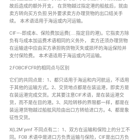
故后造成的额外开支， 在货物越过指定港的船舷后，就由
卖方转向买方负担.另外要求卖方办理货物的出口结关手
续。 本术语适用于海运或内河运输。
CIF—-即成本、保险费加运费(……指定目的港)。它指卖方除
负有与成本加运费术语相同的义务外， 卖方还须办理货物
在运输途中应由买方承担购货物灭失或损坏的海运保险并
支付保险费。 本术语适用于海运或内河运输。
2.FOBCIFCFR的相同点与区别
它们的共同点是：1、都只适用于海运和内河航运，不适用
于其他的运输方式。2、交货地点都是在装运港，即卖方是
在装运港完成交货。尤其要注意CIF术语，是在装运港交
货，而不是在目的港。3、风险转移的界限都一样，都是在
装运港货物越过船舷风险由出口方转给进口方。4、都是象
征性交货。
X(L2M`pmf 不同点有二：1、双方在运输和保险上的分工不
同。FOB 术语中是进口方负责运输与保险，CIF是出口方负