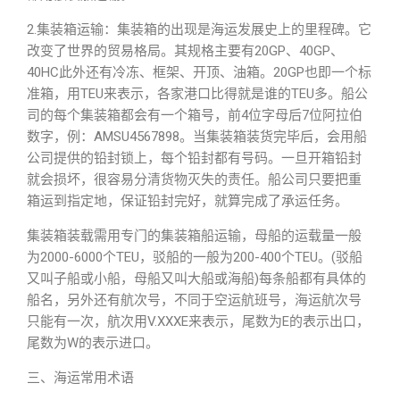
2.集装箱运输：集装箱的出现是海运发展史上的里程碑。它
改变了世界的贸易格局。其规格主要有20GP、40GP、
40HC此外还有冷冻、框架、开顶、油箱。20GP也即一个标
准箱，用TEU来表示，各家港口比得就是谁的TEU多。船公
司的每个集装箱都会有一个箱号，前4位字母后7位阿拉伯
数字，例：AMSU4567898。当集装箱装货完毕后，会用船
公司提供的铅封锁上，每个铅封都有号码。一旦开箱铅封
就会损坏，很容易分清货物灭失的责任。船公司只要把重
箱运到指定地，保证铅封完好，就算完成了承运任务。
集装箱装载需用专门的集装箱船运输，母船的运载量一般
为2000-6000个TEU，驳船的一般为200-400个TEU。(驳船
又叫子船或小船，母船又叫大船或海船)每条船都有具体的
船名，另外还有航次号，不同于空运航班号，海运航次号
只能有一次，航次用V.XXXE来表示，尾数为E的表示出口，
尾数为W的表示进口。
三、海运常用术语