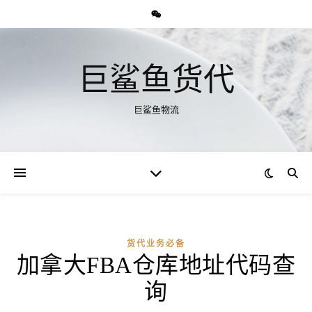
巨鲨鱼货代
巨鲨鱼物流
货代业务必备
加拿大FBA仓库地址代码查
询