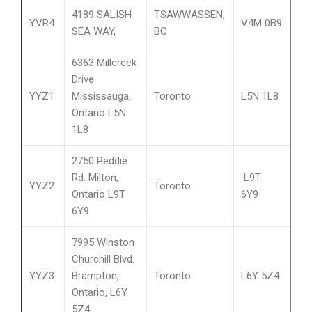
4189 SALISH
TSAWWASSEN,
YVR4
V4M 0B9
SEA WAY,
BC
6363 Millcreek
Drive
YYZ1
Mississauga,
Toronto
L5N 1L8
Ontario L5N
1L8
2750 Peddie
Rd. Milton,
L9T
YYZ2
Toronto
Ontario L9T
6Y9
6Y9
7995 Winston
Churchill Blvd.
YYZ3
Brampton,
Toronto
L6Y 5Z4
Ontario, L6Y
5Z4