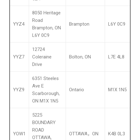
8050 Heritage
Road
YYZ4
Brampton
L6Y 0C9
Brampton, ON
L6Y 0C9
12724
YYZ7
Coleraine
Bolton, ON
L7E 4L8
Drive
6351 Steeles
Ave E
YYZ9
Ontario
M1X 1N5
Scarborough,
ON M1X 1N5
5225
BOUNDARY
ROAD
YOW1
OTTAWA，ON
K4B 0L3
OTTAWA,