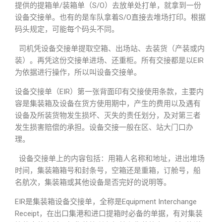
提供的提箱单/装箱单（S/O）去放单处打单，就拿到一份
设备交接单。也有的是车队拿着S/O直接去堆场打印。根据
码头规定，可能每个码头不同。
司机凭设备交接单提取空箱、出场站、去装货（产装或内
装）。再凭这份交接单进场、还重柜。所有交接都是以EIR
为依据进行操作，所以叫设备交接单。
设备交接单（EIR）第一张背面印有交接使用条款，主要内
容是集装箱及设备在货方使用期中，产生的费用以及遇有
设备及所装货物发生损坏、灭失的责任划分，及对第三者
发生损害赔偿的承担。设备交接一般在区、站大门口办
理。
设备交接单上的内容包括：用箱人名称和地址，进出堆场
时间，集装箱箱号和封条号，空箱还是重箱，订舱号，船
名航次，集装箱或其他设备是否完好的说明等。
EIR是集装箱设备交接单，全称是Equipment Interchange
Receipt，在出口集港和进口提箱时必备的单据，有对集装