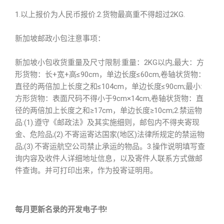
1.以上报价为人民币报价.2.货物最高重不得超过2KG.
新加坡邮政小包注意事项：
新加坡小包收货重量及尺寸限制:重量：2KG以内,最大：方
形货物：长+宽+高≤90cm，单边长度≤60cm,卷轴状货物：
直径的两倍加上长度之和≤104cm，单边长度≤90cm;最小:
方形货物：表面尺码不得小于9cm×14cm,卷轴状货物：直
径的两倍加上长度之和≥17cm，单边长度≥10cm;2.禁运物
品:(1).遵守《邮政法》及其实施细则，邮包内不得夹寄现
金、危险品;(2).不寄运寄达国家(地区)法律所规定的禁运物
品;(3).不寄运航空公司禁止承运的物品。3.操作说明填写查
询内容及收件人详细地址信息，以及寄件人联系方式做邮
件查询。并可打印出来，作为投寄证明用。
每月更新名录的开发电子书!