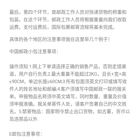
最后，第四个环节，是邮政工作人员对快递货物的称重和
包装。在这个环节，邮政工作人员将根据重量向我们收取
运费。支付运费后，国际包裹邮寄流程将基本完成。
具体的各个地区的注意事项我在这里举几个例子！
中国邮政小包注意事项：
操作须知:1.网上下单请选择正确的销售产品，否则走错渠
道，用户自行负责;2.最大重量不能超过2KG，且长+宽+高
≤90CM，单边长度≤60CM;3.所有包面须英文打印或填写收
件人的姓名地址和邮编;4.客户须填写中国邮政一联的报关
单。申报物品名称须中英文填写，同时数量、重量及价值
须申报准确。报关单寄件人处，请客户签署自己的中文姓
名。5.禁寄物品：国家明令禁止出口货物，如古董，货币以
及违禁品以外.
E邮包注意事项：