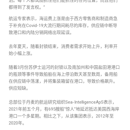
划。每个人都试图抓住他们能抓住的任何位置，而且他们
都得到了发言权。”
航运专家表示，海运费上涨是由于西方零售商和制造商急
于补充在Covid-19大流行期间耗尽的库存，供应链中断导
致港口和内陆分销网络出现延误。
去年夏天，随着封锁结束，消费者需求开始上升，利率开
始小幅上涨。
随着3月份苏伊士运河的封锁以及南加州和中国盐田港港口
的瓶颈等事件导致船舶在海上停泊数天甚至数周，备用船
在供应链中荡漾，并将集装箱留在港口，导致价格飙升。
供应短缺。
总部位于丹麦的航运研究组织Sea-IntelligenceApS表示，
2021年前五个月，有695艘船“惊人”地延迟抵达美国西海岸
港口一个多星期。相比之下，从该集团表示，2012年至
2020年。