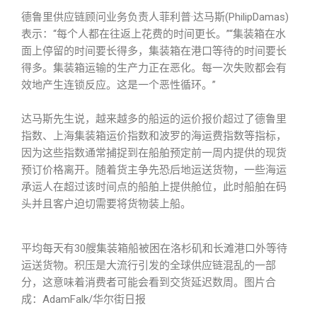
德鲁里供应链顾问业务负责人菲利普·达马斯(PhilipDamas)
表示：“每个人都在往返上花费的时间更长。”“集装箱在水
面上停留的时间要长得多，集装箱在港口等待的时间要长
得多。集装箱运输的生产力正在恶化。每一次失败都会有
效地产生连锁反应。这是一个恶性循环。”
达马斯先生说，越来越多的船运的运价报价超过了德鲁里
指数、上海集装箱运价指数和波罗的海运费指数等指标，
因为这些指数通常捕捉到在船舶预定前一周内提供的现货
预订价格离开。随着货主争先恐后地运送货物，一些海运
承运人在超过该时间点的船舶上提供舱位，此时船舶在码
头并且客户迫切需要将货物装上船。
平均每天有30艘集装箱船被困在洛杉矶和长滩港口外等待
运送货物。积压是大流行引发的全球供应链混乱的一部
分，这意味着消费者可能会看到交货延迟数周。图片合
成：AdamFalk/华尔街日报