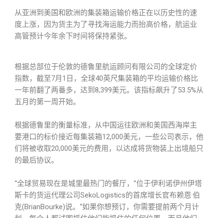
从亚洲到美国和欧洲的集装箱运输价格正在以历史性的速
度上涨，因为货主为了寻找海运能力而抬高价格，航运业
高管预计今年余下时间将保持紧张。
根据总部位于伦敦的德鲁里航运顾问有限公司的全球定价
指数，截至7月1日，全球40英尺集装箱的平均运输价格比
一年前翻了两番多，达到8,399美元。该指标飙升了53.5%从
五月的第一周开始。
根据德鲁里的衡量标准，从中国运往欧洲和美国西海岸主
要港口的标价接近每集装箱12,000美元，一些公司表示，他
们将被收取20,000美元的费用，以达成将货物装上出境船只
的最后协议。
“全球贸易现在是城里最热门的餐厅，”位于伊利诺伊州伊塔
斯卡的货运代理公司SekoLogistics的首席增长官布赖恩·伯
克(BrianBourke)说。“如果你想预订，你需要提前两个月计