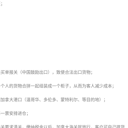
柜；
供买单报关（中国鼓励出口），致使合法出口货物；
多个人的货物合拼一起组装成一个柜子，从而为客人减少成本；
到加拿大港口（温哥华、多伦多、蒙特利尔、等目的地）；
每一票安排进仓；
海关要求清关，缴纳税金以后，加拿大海关就放行，客户可自己提货