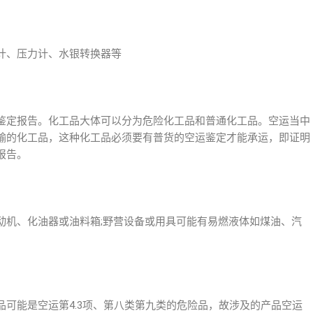
计、压力计、水银转换器等
鉴定报告。化工品大体可以分为危险化工品和普通化工品。空运当中
输的化工品，这种化工品必须要有普货的空运鉴定才能承运，即证明
报告。
动机、化油器或油料箱;野营设备或用具可能有易燃液体如煤油、汽
可能是空运第4.3项、第八类第九类的危险品，故涉及的产品空运