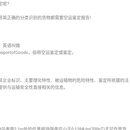
定呢?
将其正确的分类识别的货物都需要空运鉴定报告!
，英语叫做
forAirTransportofGoods，俗称空运鉴定或鉴定。
其企业标识、主要理化特性、被运输物的危险特性、鉴定所依据的法
提供与运输安全性直接相关的信息。
表面2.1m处的任意磁场强度应小于0.159A/m(200nT)才可作普货