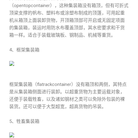
（opentopcontainer），这种集装箱没有箱顶，但有可折式
顶梁支撑的帆布、塑料布或涂塑布制成的顶篷，可用起重
机从箱顶上面装卸货物，开顶箱顶部可开启或无固定项面
的集装箱，装运时用防水布覆盖顶部，其水密要求和干货
箱一样。适合于装载玻璃板、钢制品、机械等重货。
4、框架集装箱
框架集装箱（flatrackcontainer）没有箱顶和两侧，其特点
是从集装箱侧面进行装卸。以超重货物为主要运载对象，
还便于装载牲畜，以及诸如钢材之类可以免除外包装的裸
装货。还可以便于大型超宽，超高货物的吊装。
5、牲畜集装箱