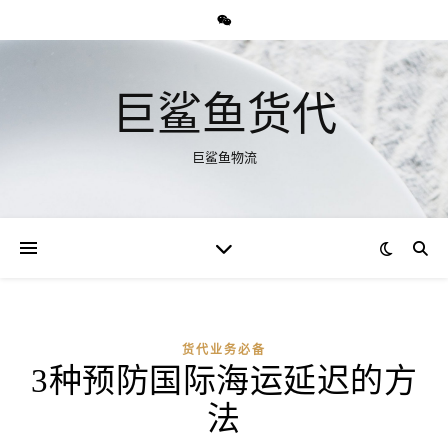
巨鲨鱼货代
巨鲨鱼物流
货代业务必备
3种预防国际海运延迟的方
法