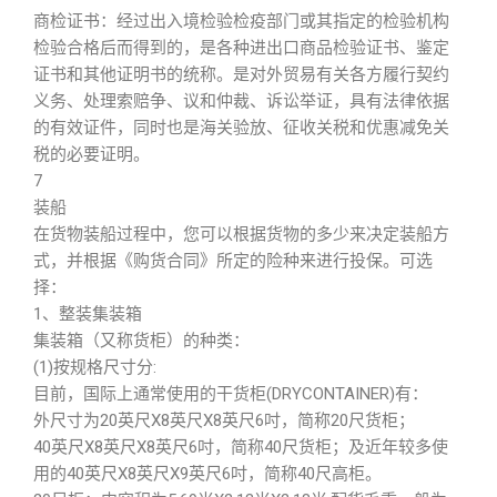
商检证书：经过出入境检验检疫部门或其指定的检验机构
检验合格后而得到的，是各种进出口商品检验证书、鉴定
证书和其他证明书的统称。是对外贸易有关各方履行契约
义务、处理索赔争、议和仲裁、诉讼举证，具有法律依据
的有效证件，同时也是海关验放、征收关税和优惠减免关
税的必要证明。
7
装船
在货物装船过程中，您可以根据货物的多少来决定装船方
式，并根据《购货合同》所定的险种来进行投保。可选
择：
1、整装集装箱
集装箱（又称货柜）的种类：
(1)按规格尺寸分:
目前，国际上通常使用的干货柜(DRYCONTAINER)有：
外尺寸为20英尺X8英尺X8英尺6吋，简称20尺货柜；
40英尺X8英尺X8英尺6吋，简称40尺货柜；及近年较多使
用的40英尺X8英尺X9英尺6吋，简称40尺高柜。