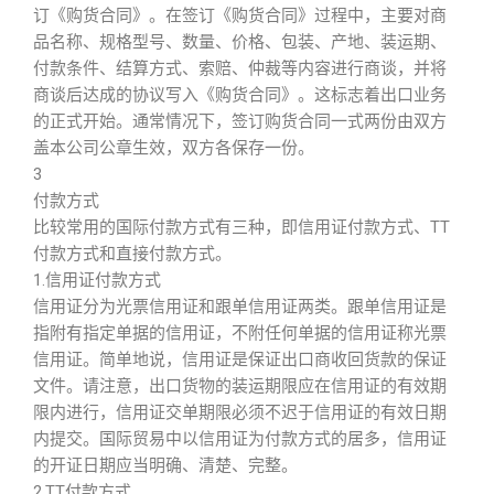
订《购货合同》。在签订《购货合同》过程中，主要对商
品名称、规格型号、数量、价格、包装、产地、装运期、
付款条件、结算方式、索赔、仲裁等内容进行商谈，并将
商谈后达成的协议写入《购货合同》。这标志着出口业务
的正式开始。通常情况下，签订购货合同一式两份由双方
盖本公司公章生效，双方各保存一份。
3
付款方式
比较常用的国际付款方式有三种，即信用证付款方式、TT
付款方式和直接付款方式。
1.信用证付款方式
信用证分为光票信用证和跟单信用证两类。跟单信用证是
指附有指定单据的信用证，不附任何单据的信用证称光票
信用证。简单地说，信用证是保证出口商收回货款的保证
文件。请注意，出口货物的装运期限应在信用证的有效期
限内进行，信用证交单期限必须不迟于信用证的有效日期
内提交。国际贸易中以信用证为付款方式的居多，信用证
的开证日期应当明确、清楚、完整。
2.TT付款方式