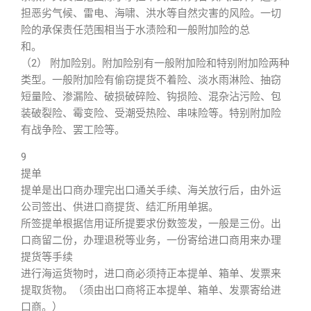
担恶劣气候、雷电、海啸、洪水等自然灾害的风险。一切
险的承保责任范围相当于水渍险和一般附加险的总
和。
（2） 附加险别。附加险别有一般附加险和特别附加险两种
类型。一般附加险有偷窃提货不着险、淡水雨淋险、抽窃
短量险、渗漏险、破损破碎险、钩损险、混杂沾污险、包
装破裂险、霉变险、受潮受热险、串味险等。特别附加险
有战争险、罢工险等。
9
提单
提单是出口商办理完出口通关手续、海关放行后，由外运
公司签出、供进口商提货、结汇所用单据。
所签提单根据信用证所提要求份数签发，一般是三份。出
口商留二份，办理退税等业务，一份寄给进口商用来办理
提货等手续
进行海运货物时，进口商必须持正本提单、箱单、发票来
提取货物。（须由出口商将正本提单、箱单、发票寄给进
口商。）