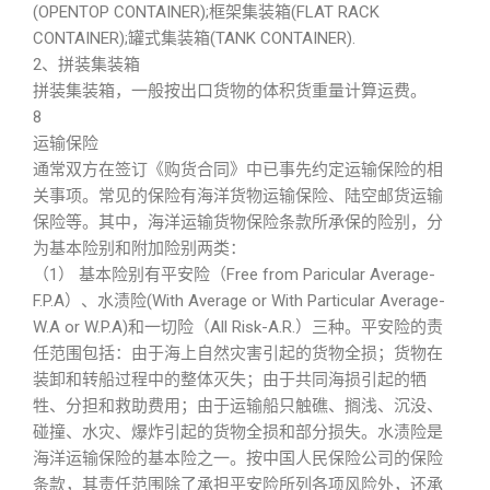
(OPENTOP CONTAINER);框架集装箱(FLAT RACK
CONTAINER);罐式集装箱(TANK CONTAINER).
2、拼装集装箱
拼装集装箱，一般按出口货物的体积货重量计算运费。
8
运输保险
通常双方在签订《购货合同》中已事先约定运输保险的相
关事项。常见的保险有海洋货物运输保险、陆空邮货运输
保险等。其中，海洋运输货物保险条款所承保的险别，分
为基本险别和附加险别两类：
（1） 基本险别有平安险（Free from Paricular Average-
F.P.A）、水渍险(With Average or With Particular Average-
W.A or W.P.A)和一切险（All Risk-A.R.）三种。平安险的责
任范围包括：由于海上自然灾害引起的货物全损；货物在
装卸和转船过程中的整体灭失；由于共同海损引起的牺
牲、分担和救助费用；由于运输船只触礁、搁浅、沉没、
碰撞、水灾、爆炸引起的货物全损和部分损失。水渍险是
海洋运输保险的基本险之一。按中国人民保险公司的保险
条款，其责任范围除了承担平安险所列各项风险外，还承