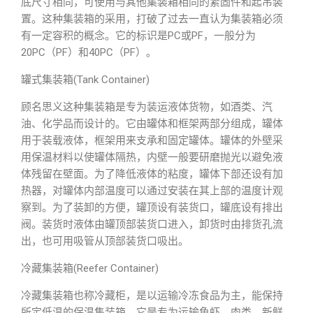
底尺寸相同，可使用与其他集装箱相同的紧固件和起吊装
置。这种集装箱的采用，打破了过去一直认为集装箱必须
有一定容积的概念。它的标识是PC或PF，一般分为
20PC（PF）和40PC（PF）。
罐式集装箱(Tank Container)
顾名思义这种集装箱是专为装运液体货物，如酒类、汽
油、化学品而设计的。它由罐体和框架两部分组成，罐体
用于装载液体，框架用来支承和固定罐体。罐体的外壁采
用保温材料以使罐体隔热，内壁一般要研磨抛光以避免液
体残留在壁面。为了降低液体的粘度，罐体下部还设有加
热器，对罐体内部温度可以通过安装在其上部的温度计观
察到。为了装卸的方便，罐顶设有装货口，罐底设有排出
阀。装货时液体由罐顶部装货口进入，卸货时由排货孔流
出，也可用吸管从顶部装货口吸出。
冷藏集装箱(Reefer Container)
冷藏集装箱也称冷藏柜，是以运输冷冻食品为主，能保持
所定低温的保温集装箱。它是专为运输鱼虾、肉类、新鲜