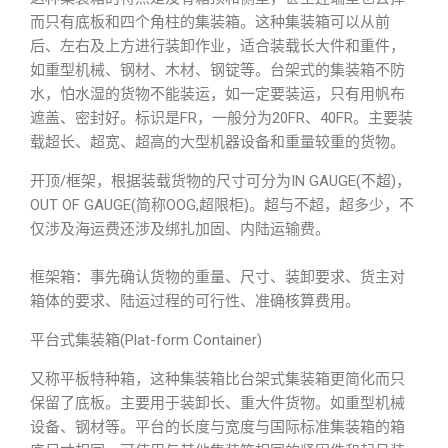
而只有底板和四个角柱的集装箱。这种集装箱可以从前
后、左右及上方进行装卸作业，适合装载长大件和重件，
如重型机械、钢材、木材、钢锭等。台架式的集装箱不防
水，怕水湿的货物不能装运，如一定要装运，只有用帆布
遮盖、密封好。标识是FR，一般分为20FR、40FR。主要装
载超长、超宽、超高的大型机器设备和重量较重的货物。
开顶/框架，根据装载货物的尺寸可分为IN GAUGE(不超)，
OUT OF GAUGE(简称OOG,超限柜)。超与不超，超多少，不
仅涉及海运费还涉及绑扎加固、内陆运输费。
框架箱：事先确认货物的重量、尺寸、装卸要求、货主对
箱体的要求、陆运过程的可行性、准确核算费用。
平台式集装箱(Plat-form Container)
又称平板特种箱，这种集装箱比台架式集装箱更简化而只
保留了底板。主要用于装卸长、重大件货物。如重型机械
设备、钢材等。平台的长度与宽度与国际标准集装箱的箱