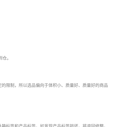
到仓。
一定的限制，所以选品偏向于体积小、质量好、质量好的商品
好外箱标签和产品标签。如发现产品标签损坏，将退回修整。