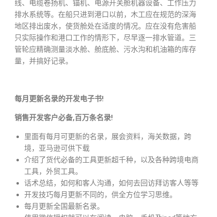
线、电缆卷扬机、锚机、电源开关舱机器设备、工作压力
排水系统等。在船只进到港口以前，木工应在规范的深海
地区排出废水，使货舱处在适度的情况。应在没有危害船
只实际操作和港口工作的情形下，尽早逐一排水管道。三
管轮应精确测量淡水舱、舱底舱、污水沟和机油箱的库存
量，并搞好记录。
每月更新名录的开发电子书!
销售开发客户必备,百万条名录!
里面有每月可更新的名录，展会资料，海关数据，跨
境，亚马逊可供下载
介绍了货代必备的工具更新超千种，以及各种跨境电商
工具，外贸工具。
话术总结，如何和客人沟通，如何去回访拜访客人等等
开发技巧每月更新不同的，供全方位学习思维。
每月更新全国最新名录。