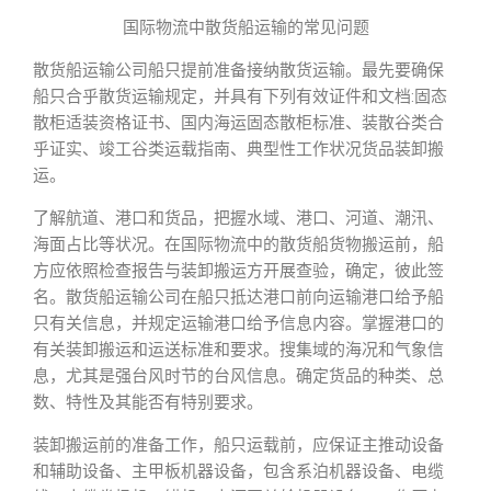
国际物流中散货船运输的常见问题
散货船运输公司船只提前准备接纳散货运输。最先要确保
船只合乎散货运输规定，并具有下列有效证件和文档:固态
散柜适装资格证书、国内海运固态散柜标准、装散谷类合
乎证实、竣工谷类运载指南、典型性工作状况货品装卸搬
运。
了解航道、港口和货品，把握水域、港口、河道、潮汛、
海面占比等状况。在国际物流中的散货船货物搬运前，船
方应依照检查报告与装卸搬运方开展查验，确定，彼此签
名。散货船运输公司在船只抵达港口前向运输港口给予船
只有关信息，并规定运输港口给予信息内容。掌握港口的
有关装卸搬运和运送标准和要求。搜集域的海况和气象信
息，尤其是强台风时节的台风信息。确定货品的种类、总
数、特性及其能否有特别要求。
装卸搬运前的准备工作，船只运载前，应保证主推动设备
和辅助设备、主甲板机器设备，包含系泊机器设备、电缆