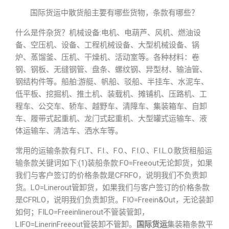
国际货运中散货船主要有哪些货物，条款有哪些？
什么是件杂货？机械设备:电机、电葫芦、风机、燃油设
备、空压机、设备、工程机械设备、大型机械设备、锅
炉、蒸馏釜、压机、干燥机、活动室等。各种材料：卷
钢、钢板、无缝钢管、盘条、螺纹钢、异型材、输油管、
钢结构件等。船舶:游艇、帆船、驳船、半挂车、水泥车、
低平板、挖掘机、推土机、装载机、摊铺机、压路机、工
程车、公交车、轿车、越野车、清障车、集装箱车、自卸
车、履带式起重机、龙门式起重机、大型罐式运输车、液
体运输车、清洁车、洒水车等。
常用的运输条款有:FLT、F.I.、F.O.、F.I.O.、F.I.L.O.散货租船运
输条款关键词如下:(1)装船条款:FO=Freeout无论卸货，如果
我们与客户签订的价格条款是CFRFO，说明我们不负责卸
货。LO=Linerout管卸货，如果我们与客户签订的价格条款
是CFRLO，说明我们负责卸货。FIO=Freein&Out，无论装卸
如何；FILO=Freeinlinerout不管装管卸，
LIFO=LinerinFreeout管装卸不管卸。
国际货运
集装箱条款平