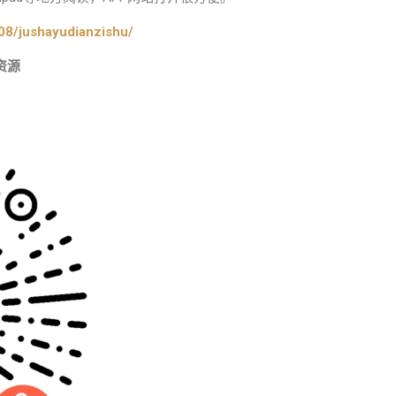
08/jushayudianzishu/
资源