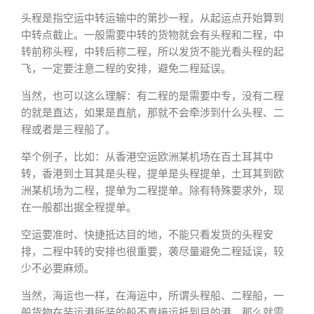
头程是指空运中转运输中的第抄一程，从起运点开始算到
中转点截止。一般需要中转的货物就会有头程和二程，中
转前称头程，中转后称二程，所以发货不能光看头程的起
飞，一定要注意二程的安排，避免二程延误。
当然，也可以这么理解：有二程的是需要中专，没有二程
的就是直达，如果是直航，那就不会牵涉到什么头程、二
程或者是三程船了。
举个例子，比如：从香港空运欧洲某机场在百土耳其中
转，香港到土耳其是头程，提单是头程提单，土耳其到欧
洲某机场为二程，提单为二程提单。除有特殊要求外，现
在一般都出据全程提单。
空运要准时、快捷抵达目的地，不能只看发货的头程安
排，二程中转的安排也很重要，袭尽量避免二程延误，较
少不必要麻烦。
当然，海运也一样，在海运中，所谓头程船、二程船，一
般货物在装运港所装的船不直接运抵到目的港，那么就需