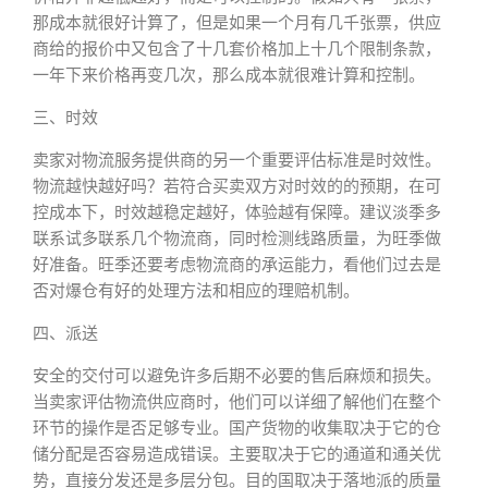
那成本就很好计算了，但是如果一个月有几千张票，供应
商给的报价中又包含了十几套价格加上十几个限制条款，
一年下来价格再变几次，那么成本就很难计算和控制。
三、时效
卖家对物流服务提供商的另一个重要评估标准是时效性。
物流越快越好吗？若符合买卖双方对时效的的预期，在可
控成本下，时效越稳定越好，体验越有保障。建议淡季多
联系试多联系几个物流商，同时检测线路质量，为旺季做
好准备。旺季还要考虑物流商的承运能力，看他们过去是
否对爆仓有好的处理方法和相应的理赔机制。
四、派送
安全的交付可以避免许多后期不必要的售后麻烦和损失。
当卖家评估物流供应商时，他们可以详细了解他们在整个
环节的操作是否足够专业。国产货物的收集取决于它的仓
储分配是否容易造成错误。主要取决于它的通道和通关优
势，直接分发还是多层分包。目的国取决于落地派的质量