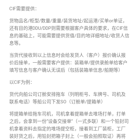
CIF需要提供：
货物品名/柜型/数量/重量/装货地址/起运港/买单or单证，
还有目的港DDU/DDP则需要根据客户具体的要求，在CIF信
息的基础上，可能需要提供货值/目的地详细地址/收货人信
息等。
当货代接收到以上信息时会给发货人（客户）报价确认报
价后接单，一般需要客户提供：装箱单/提供录舱单给客户
填写信息与客户确认无误后（包括装箱单信息/船期等）
以CIF为例：
货代向船公司订舱安排拖车（列明柜号、车牌号、司机及
联系电话）等船公司下发SO（订舱单/提箱单）
将提箱单给拖车司机，司机拿着提箱单去堆场打单，打单
之后，会拿到一份“设备交接单”（一式多联）和一个铅封司
机拿着资料去指定的堆场提空柜，接着到工厂装柜，工厂
装好货之后，用铅封把箱子封上（一般会拍照取证）再将