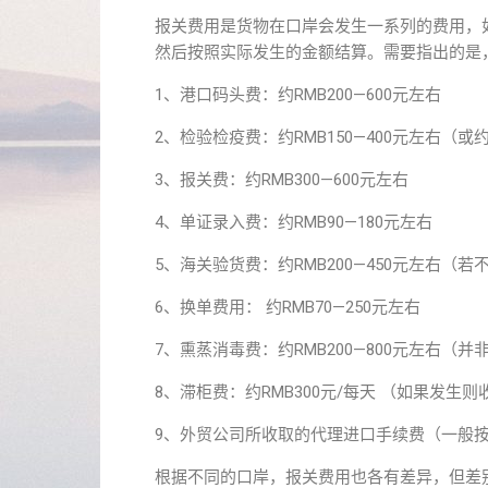
报关费用是货物在口岸会发生一系列的费用，
然后按照实际发生的金额结算。需要指出的是
1、港口码头费：约RMB200—600元左右
2、检验检疫费：约RMB150—400元左右（或约为
3、报关费：约RMB300—600元左右
4、单证录入费：约RMB90—180元左右
5、海关验货费：约RMB200—450元左右（
6、换单费用： 约RMB70—250元左右
7、熏蒸消毒费：约RMB200—800元左右（
8、滞柜费：约RMB300元/每天 （如果发生则
9、外贸公司所收取的代理进口手续费（一般按
根据不同的口岸，报关费用也各有差异，但差别