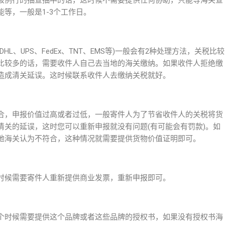
被例行的抽查抽中的话，这时候不需要提供任何协助，只能等海关查
等，一般是1-3个工作日。
L、UPS、FedEx、TNT、EMS等)一般会有2种处理方法，关税比较
比较多的话，需要收件人自己去当地的海关缴纳。如果收件人拒绝缴
造成清关延误。这时候联系收件人去缴纳关税就好。
合，申报价值过高或者过低，一般寄件人为了节省收件人的关税将货
清关的延误，这时您可以重新申报就没有问题(有可能会有罚款)。如
地海关认为不符合，这种情况就需要提供货物价值证明即可。
时候需要寄件人重新提供商业发票，重新申报即可。
个时候需要提供这个品牌或者这些品牌的授权书，如果没有授权书海