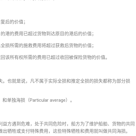
修复后的价值；
目的港的费用已超过货物到达原目的港后的价值；
免全损所需的施救费用将超过获救后货物的价值；
收回该所有权所需的费用已超过收回被保险货物的价值。
失。也就是说，凡不属于实际全损和推定全损的损失都称为部分损
单独海损（Particular average）。
利益方遇到危难，处于共同危险时，船方为了维护船舶、货物的共同
做出牺牲或支付特殊费用，这些特殊牺牲和费用就叫做共同海损。