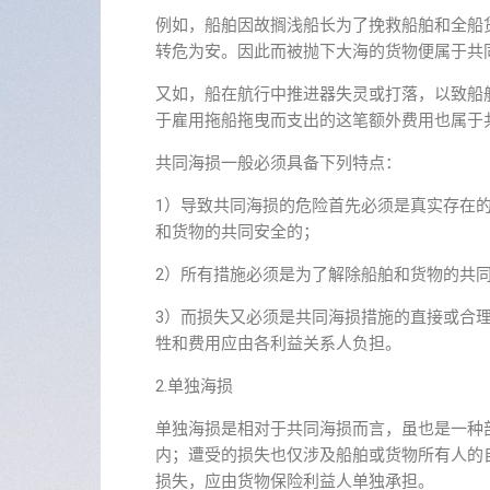
例如，船舶因故搁浅船长为了挽救船舶和全船
转危为安。因此而被抛下大海的货物便属于共
又如，船在航行中推进器失灵或打落，以致船
于雇用拖船拖曳而支出的这笔额外费用也属于
共同海损一般必须具备下列特点：
1）导致共同海损的危险首先必须是真实存在
和货物的共同安全的；
2）所有措施必须是为了解除船舶和货物的共
3）而损失又必须是共同海损措施的直接或合
牲和费用应由各利益关系人负担。
2.单独海损
单独海损是相对于共同海损而言，虽也是一种
内；遭受的损失也仅涉及船舶或货物所有人的
损失，应由货物保险利益人单独承担。