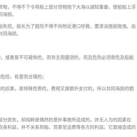
货物，不得不下令将船上部分货物抛下大海以减轻重量，使船舶上浮
同海损。
舶失控。船长为了脱险不得不向附近港口呼救，要求派拖船拖曳。由
共同海损。
的，或者是不可避免的，而非主观臆测的，而且危险必须是危及船舶
同危险，有意而合理的；
理的后果，是特殊性质的，费用又是额外支付的，所以共同海损的牺
部分损失，却纯粹是偶然的意外事故所造成的，并无人为的因素在
自身利益，并不关系到船、货甚至运费等各方的利益。它直接造成的