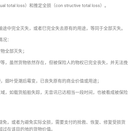
 loss）和推定全损（con structive total loss）。
输途中完全灭失，或者巳完全失去原有的用途，等同于全部灭失。
情况：
货物全部灭失；
押等，虽然货物依然存在，但被保险人的物权已完全丧失，并无法挽
硬，烟叶受潮后霉变，已丧失原有的商业价值或用途；
区域，如载货船舶失踪，无音讯已达相当一段时间，也被看成被保险
避免，或者为避免实际全损，需要支付的抢救、恢复、修复受损货
超过在该目的地的货物价值。