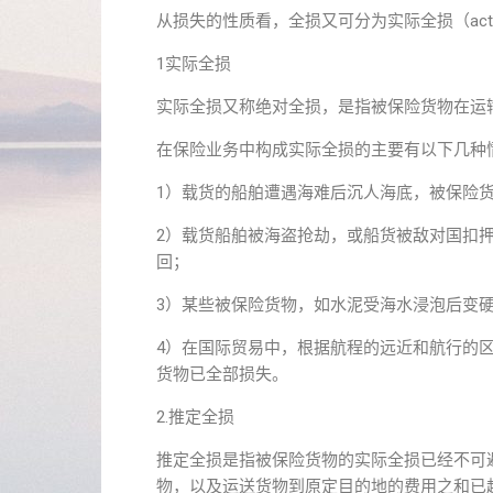
从损失的性质看，全损又可分为实际全损（actual total
1实际全损
实际全损又称绝对全损，是指被保险货物在运
在保险业务中构成实际全损的主要有以下几种
1）载货的船舶遭遇海难后沉人海底，被保险
2）载货船舶被海盗抢劫，或船货被敌对国扣
回；
3）某些被保险货物，如水泥受海水浸泡后变
4）在国际贸易中，根据航程的远近和航行的
货物已全部损失。
2.推定全损
推定全损是指被保险货物的实际全损已经不可
物，以及运送货物到原定目的地的费用之和已