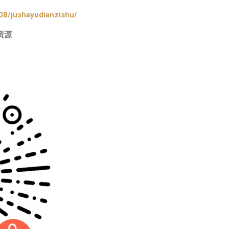
08/jushayudianzishu/
资源