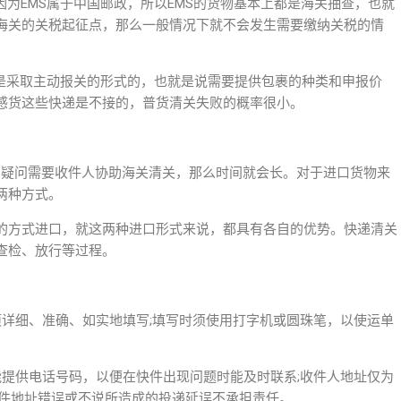
因为EMS属于中国邮政，所以EMS的货物基本上都是海关抽查，也就
海关的关税起征点，那么一般情况下就不会发生需要缴纳关税的情
，都是采取主动报关的形式的，也就是说需要提供包裹的种类和申报价
感货这些快递是不接的，普货清关失败的概率很小。
有疑问需要收件人协助海关清关，那么时间就会长。对于进口货物来
两种方式。
的方式进口，就这两种进口形式来说，都具有各自的优势。快递清关
查检、放行等过程。
项详细、准确、如实地填写;填写时须使用打字机或圆珠笔，以使运单
能提供电话号码，以便在快件出现问题时能及时联系;收件人地址仅为
快件地址错误或不说所造成的投递延误不承担责任。