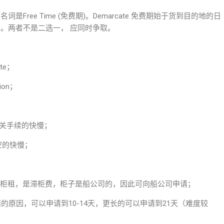
,，其相关名词是Free Time (免费期)。Demarcate 免费期始于货到目的地的日
的日期。两者不是二选一， 应同时争取。
te；
on；
进口通关手续的快慢；
箱回空的快慢；
是指场内和场外的柜租，是滞柜费，柜子是船公司的，因此可向船公司申请；
原因，可以申请到10-14天，更长的可以申请到21天（难度较