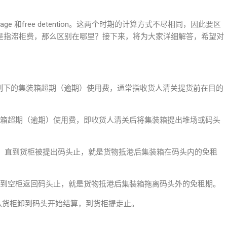
age 和free detention。这两个时期的计算方式不尽相同，因此要区
etention 都是指滞柜费，那么区别在哪里？接下来，将为大家详细解答，希望对
人控制下的集装箱超期（逾期）使用费，通常指收货人清关提货前在目的
的集装箱超期（逾期）使用费，即收货人清关后将集装箱提出堆场或码头
开始计算，直到货柜被提出码头止，就是货物抵港后集装箱在码头内的免租
开始计算，到空柜返回码头止，就是货物抵港后集装箱拖离码头外的免租期。
存费，从货柜卸到码头开始结算，到货柜提走止。